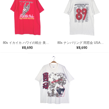
80s イカイカ ハワイの戦士 美品 USA製 ヴィンテージTシャツ バックプリント レッド シングルステッチ ヘインズ サイズXL 古着 @BZ0495
80s ナンバリング 同窓会 USA製 ヴィンテージ Tシャツ シグナル シングルステッチ JEFFRSON CITY サイズL 古着 BZ0538
¥8,690
¥8,690