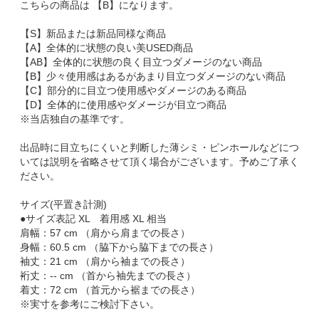
こちらの商品は 【B】になります。
【S】新品または新品同様な商品
【A】全体的に状態の良い美USED商品
【AB】全体的に状態の良く目立つダメージのない商品
【B】少々使用感はあるがあまり目立つダメージのない商品
【C】部分的に目立つ使用感やダメージのある商品
【D】全体的に使用感やダメージが目立つ商品
※当店独自の基準です。
出品時に目立ちにくいと判断した薄シミ・ピンホールなどにつ
いては説明を省略させて頂く場合がございます。予めご了承く
ださい。
サイズ(平置き計測)
●サイズ表記 XL 着用感 XL 相当
肩幅：57 cm （肩から肩までの長さ）
身幅：60.5 cm （脇下から脇下までの長さ）
袖丈：21 cm （肩から袖までの長さ）
裄丈：-- cm （首から袖先までの長さ）
着丈：72 cm （首元から裾までの長さ）
※実寸を参考にご検討下さい。