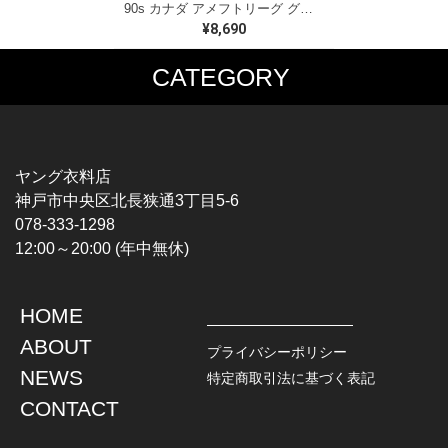
90s カナダ アメフトリーグ グレイカップ カナダ製 ヴィンテージ Tシャツ ビッグプリント シングルステッチ ホワイト WINNIPEG '91 サイズXL 古着 BZ0545
¥8,690
CATEGORY
MUSIC TEE
T-SHIRTS
ROCK
MOVIE / TV
HARD ROCK / METAL
CHARACTER
HARDCORE / PUNK
MOTORCYCLE
ヤング衣料店
PROGLESSIVE ROCK
CHAMPION
神戸市中央区北長狭通3丁目5-6
POPS
SPORTS
078-333-1298
SOUL / R&B
TANK TOP
12:00～20:00 (年中無休)
ROCK FESTIVAL
OTHERS
MUSIC OTHERS
HOME
TOPS
JACKET
ABOUT
L / S SHIRT
DENIM
プライバシーポリシー
S / S SHIRT
LEATHER
NEWS
特定商取引法に基づく表記
POLO SHIRT
MILITARY
CONTACT
HAWAIIAN SHIRT
OUTDOOR
BOWLING SHIRT
WORK