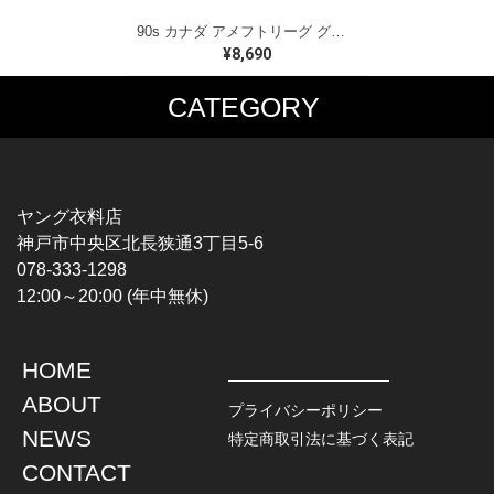
90s カナダ アメフトリーグ グレイカップ カナダ製 ヴィンテージ Tシャツ ビッグプリント シングルステッチ ホワイト WINNIPEG '91 サイズXL 古着 BZ0545
¥8,690
CATEGORY
MUSIC TEE
T-SHIRTS
ROCK
MOVIE / TV
HARD ROCK / METAL
CHARACTER
HARDCORE / PUNK
MOTORCYCLE
ヤング衣料店
PROGLESSIVE ROCK
CHAMPION
神戸市中央区北長狭通3丁目5-6
POPS
SPORTS
078-333-1298
SOUL / R&B
TANK TOP
12:00～20:00 (年中無休)
ROCK FESTIVAL
OTHERS
MUSIC OTHERS
HOME
TOPS
JACKET
ABOUT
L / S SHIRT
DENIM
プライバシーポリシー
S / S SHIRT
LEATHER
NEWS
特定商取引法に基づく表記
POLO SHIRT
MILITARY
CONTACT
HAWAIIAN SHIRT
OUTDOOR