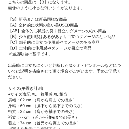
こちらの商品は 【B】になります。
画像のように小さな薄いシミがあります。
【S】新品または新品同様な商品
【A】全体的に状態の良い美USED商品
【AB】全体的に状態の良く目立つダメージのない商品
【B】少々使用感はあるがあまり目立つダメージのない商品
【C】部分的に目立つ使用感やダメージのある商品
【D】全体的に使用感やダメージが目立つ商品
※当店独自の基準です。
出品時に目立ちにくいと判断した薄シミ・ピンホールなどにつ
いては説明を省略させて頂く場合がございます。予めご了承く
ださい。
サイズ(平置き計測)
●サイズ表記 XL 着用感 XL 相当
肩幅：62 cm （肩から肩までの長さ）
身幅：60 cm （脇下から脇下までの長さ）
袖丈：22 cm （肩から袖までの長さ）
裄丈：-- cm （首から袖先までの長さ）
着丈：74 cm （首元から裾までの長さ）
※実寸を参考にご検討下さい。