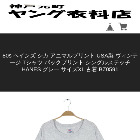
80s ヘインズ シカ アニマルプリント USA製 ヴィンテ
ージ Tシャツ バックプリント シングルステッチ
HANES グレー サイズXL 古着 BZ0591