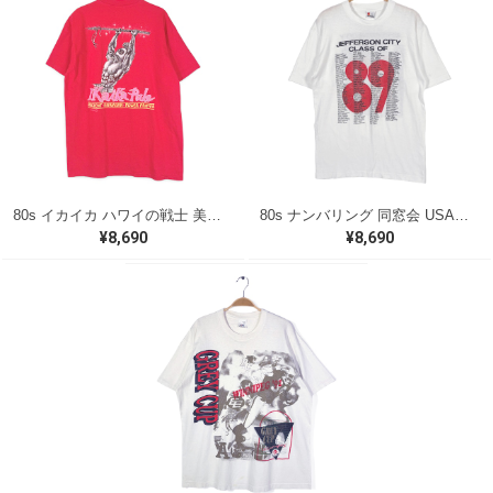
80s イカイカ ハワイの戦士 美品 USA製 ヴィンテージTシャツ バックプリント レッド シングルステッチ ヘインズ サイズXL 古着 @BZ0495
80s ナンバリング 同窓会 USA製 ヴィンテージ Tシャツ シグナル シングルステッチ JEFFRSON CITY サイズL 古着 BZ0538
¥8,690
¥8,690