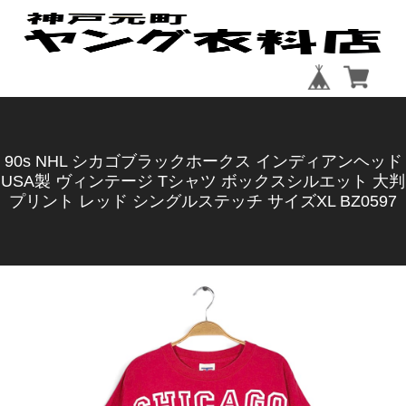
90s NHL シカゴブラックホークス インディアンヘッド
USA製 ヴィンテージ Tシャツ ボックスシルエット 大判
プリント レッド シングルステッチ サイズXL BZ0597