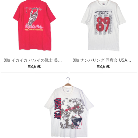
80s イカイカ ハワイの戦士 美品 USA製 ヴィンテージTシャツ バックプリント レッド シングルステッチ ヘインズ サイズXL 古着 @BZ0495
80s ナンバリング 同窓会 USA製 ヴィンテージ Tシャツ シグナル シングルステッチ JEFFRSON CITY サイズL 古着 BZ0538
¥8,690
¥8,690