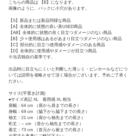
こちらの商品は 【B】になります。
画像のように、バックに小穴があります。
【S】新品または新品同様な商品
【A】全体的に状態の良い美USED商品
【AB】全体的に状態の良く目立つダメージのない商品
【B】少々使用感はあるがあまり目立つダメージのない商品
【C】部分的に目立つ使用感やダメージのある商品
【D】全体的に使用感やダメージが目立つ商品
※当店独自の基準です。
出品時に目立ちにくいと判断した薄シミ・ピンホールなどにつ
いては説明を省略させて頂く場合がございます。予めご了承く
ださい。
サイズ(平置き計測)
●サイズ表記 XL 着用感 XL 相当
肩幅：64 cm （肩から肩までの長さ）
身幅：69 cm （脇下から脇下までの長さ）
袖丈：21 cm （肩から袖先までの長さ）
裄丈：-- cm （首から袖先までの長さ）
着丈：73 cm （首元から裾までの長さ）
※実寸を参考にご検討下さい。