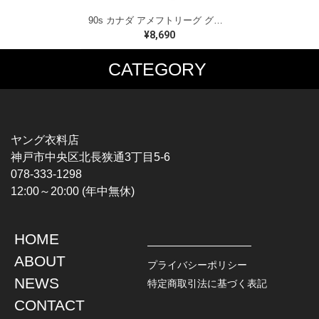
90s カナダ アメフトリーグ グレイカップ カナダ製 ヴィンテージ Tシャツ ビッグプリント シングルステッチ ホワイト WINNIPEG '91 サイズXL 古着 BZ0545
¥8,690
CATEGORY
MUSIC TEE
T-SHIRTS
ROCK
MOVIE / TV
HARD ROCK / METAL
CHARACTER
HARDCORE / PUNK
MOTORCYCLE
ヤング衣料店
PROGLESSIVE ROCK
CHAMPION
神戸市中央区北長狭通3丁目5-6
POPS
SPORTS
078-333-1298
SOUL / R&B
TANK TOP
12:00～20:00 (年中無休)
ROCK FESTIVAL
OTHERS
MUSIC OTHERS
HOME
TOPS
JACKET
ABOUT
L / S SHIRT
DENIM
プライバシーポリシー
S / S SHIRT
LEATHER
NEWS
特定商取引法に基づく表記
POLO SHIRT
MILITARY
CONTACT
HAWAIIAN SHIRT
OUTDOOR