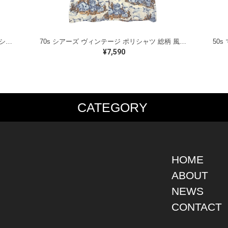
70s JC Penney JCペニー ヴィンテージ ポリシャツ リーフ柄 葉っぱ 半袖シャツ ポリエステル サイズM 古着 CB1339
70s シアーズ ヴィンテージ ポリシャツ 総柄 風景画 半袖シャツ ポリエステル SEARS KINGS ROAD サイズL 古着 CB1340
¥7,590
CATEGORY
PS
JACKET
BOTTOMS
SHO
S SHIRT
DENIM
DENIM
BOOT
S SHIRT
LEATHER
MILITARY
DRES
O SHIRT
MILITARY
ALL IN ONE / OVER ALL
SNEA
HOME
AIIAN SHIRT
OUTDOOR
OTHERS
OTHE
ABOUT
LING SHIRT
WORK
NEWS
ATSHIRT
OTHERS
AT PARKA
CONTACT
EATER
DIGAN