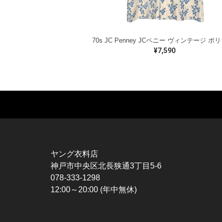
¥7,590
MUSIC TEE
T-SHIRTS
TO
ROCK
MOVIE / TV
L / 
HARD ROCK / METAL
CHARACTER
S / 
HARDCORE / PUNK
MOTORCYCLE
POL
ヤング衣料店
PROGLESSIVE ROCK
CHAMPION
HAW
神戸市中央区北長狭通3丁目5-6
POPS
SPORTS
BOW
078-333-1298
SOUL / R&B
TANK TOP
SWE
12:00～20:00 (年中無休)
ROCK FESTIVAL
OTHERS
SWE
MUSIC OTHERS
SW
CAR