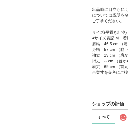
出品時に目立ちに
については説明を
ご了承ください。
サイズ(平置き計測)
●サイズ表記 M 着
肩幅：46.5 cm 
身幅：57 cm （
袖丈：19 cm （
裄丈：-- cm （
着丈：69 cm （
※実寸を参考にご検
ショップの評価
すべて