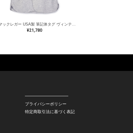
50s マックレガー USA製 筆記体タグ ヴィンテージ ベースボールシャツ ネコ目ボタン パイピング Mac Gregor 半袖シャツ サイズM相当 CB1341
¥21,780
ES
BAGS
GOODS
S
LEATHER
ROCKITEM
S SHOES
OUTDOOR
HAT / CAP
KER
SPORTS
ACCESSORY
RS
OTHERS
MISC.
プライバシーポリシー
INTERIOR
特定商取引法に基づく表記