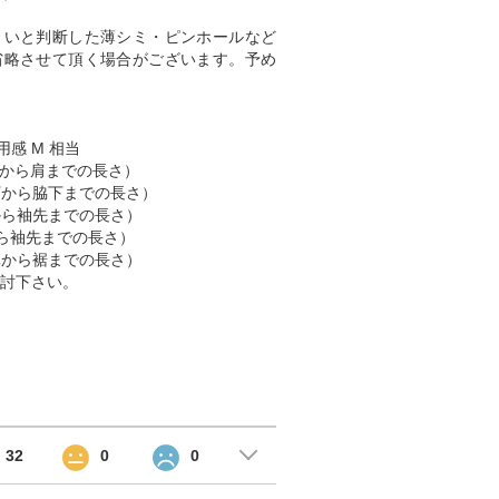
くいと判断した薄シミ・ピンホールなど
省略させて頂く場合がございます。予め
用感 M 相当
（肩から肩までの長さ）
脇下から脇下までの長さ）
肩から袖先までの長さ）
首から袖先までの長さ）
首元から裾までの長さ）
討下さい。
32
0
0