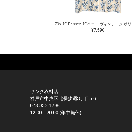
¥7,590
MUSIC TEE
T-SHIRTS
TO
ROCK
MOVIE / TV
L / 
HARD ROCK / METAL
CHARACTER
S / 
HARDCORE / PUNK
MOTORCYCLE
POL
ヤング衣料店
PROGLESSIVE ROCK
CHAMPION
HAW
神戸市中央区北長狭通3丁目5-6
POPS
SPORTS
BOW
078-333-1298
SOUL / R&B
TANK TOP
SWE
12:00～20:00 (年中無休)
ROCK FESTIVAL
OTHERS
SWE
MUSIC OTHERS
SW
CAR