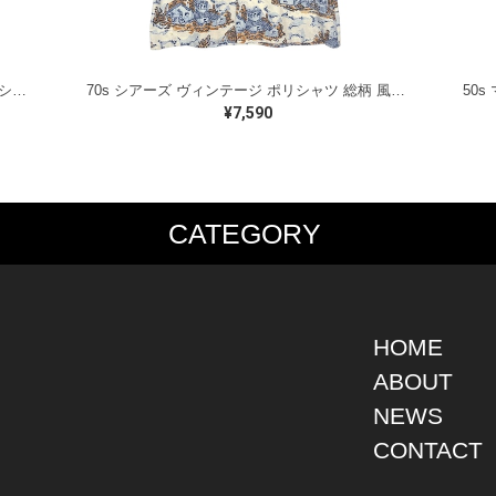
70s JC Penney JCペニー ヴィンテージ ポリシャツ リーフ柄 葉っぱ 半袖シャツ ポリエステル サイズM 古着 CB1339
70s シアーズ ヴィンテージ ポリシャツ 総柄 風景画 半袖シャツ ポリエステル SEARS KINGS ROAD サイズL 古着 CB1340
¥7,590
CATEGORY
PS
JACKET
BOTTOMS
SHO
S SHIRT
DENIM
DENIM
BOOT
S SHIRT
LEATHER
MILITARY
DRES
O SHIRT
MILITARY
ALL IN ONE / OVER ALL
SNEA
HOME
AIIAN SHIRT
OUTDOOR
OTHERS
OTHE
ABOUT
LING SHIRT
WORK
NEWS
ATSHIRT
OTHERS
AT PARKA
CONTACT
EATER
DIGAN