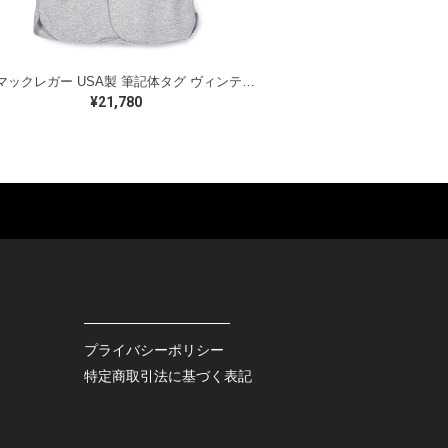
50s マックレガー USA製 筆記体タグ ヴィンテージ ベースボールシャツ ネコ目ボタン パイピング Mac Gregor 半袖シャツ サイズM相当 CB1341
¥21,780
ES
BAGS
GOODS
S
LEATHER
ROCKITEM
S SHOES
OUTDOOR
HAT / CAP
KER
SPORTS
ACCESSORY
RS
OTHERS
MISC.
プライバシーポリシー
INTERIOR
特定商取引法に基づく表記