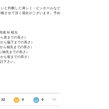
くいと判断した薄シミ・ピンホールなど
省略させて頂く場合がございます。予め
用感 M 相当
肩から肩までの長さ）
脇下から脇下までの長さ）
 （肩から袖先までの長さ）
首から袖先までの長さ）
首元から裾までの長さ）
討下さい。
32
0
0