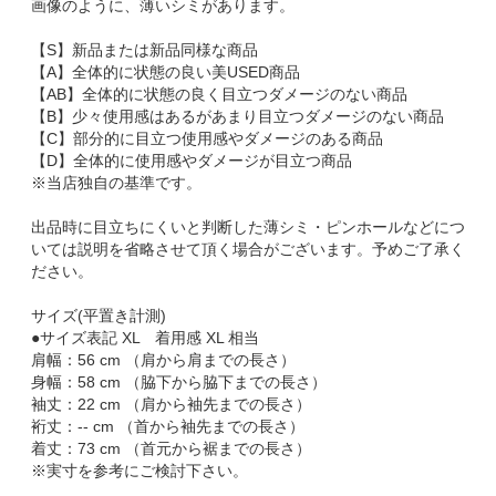
画像のように、薄いシミがあります。
【S】新品または新品同様な商品
【A】全体的に状態の良い美USED商品
【AB】全体的に状態の良く目立つダメージのない商品
【B】少々使用感はあるがあまり目立つダメージのない商品
【C】部分的に目立つ使用感やダメージのある商品
【D】全体的に使用感やダメージが目立つ商品
※当店独自の基準です。
出品時に目立ちにくいと判断した薄シミ・ピンホールなどにつ
いては説明を省略させて頂く場合がございます。予めご了承く
ださい。
サイズ(平置き計測)
●サイズ表記 XL 着用感 XL 相当
肩幅：56 cm （肩から肩までの長さ）
身幅：58 cm （脇下から脇下までの長さ）
袖丈：22 cm （肩から袖先までの長さ）
裄丈：-- cm （首から袖先までの長さ）
着丈：73 cm （首元から裾までの長さ）
※実寸を参考にご検討下さい。