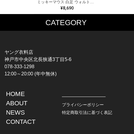
ミッキーマウス 白足 ウォルトディズニーオフィシャル スウェット ホワイト WALT DISNEY WORLD ウォルトディズニーオフィシャル サイズXL相当 古着 CF0995
¥8,690
CATEGORY
MUSIC TEE
T-SHIRTS
ROCK
MOVIE / TV
HARD ROCK / METAL
CHARACTER
HARDCORE / PUNK
MOTORCYCLE
ヤング衣料店
PROGLESSIVE ROCK
CHAMPION
神戸市中央区北長狭通3丁目5-6
POPS
SPORTS
078-333-1298
SOUL / R&B
TANK TOP
12:00～20:00 (年中無休)
ROCK FESTIVAL
OTHERS
MUSIC OTHERS
HOME
TOPS
JACKET
ABOUT
L / S SHIRT
DENIM
プライバシーポリシー
S / S SHIRT
LEATHER
NEWS
特定商取引法に基づく表記
POLO SHIRT
MILITARY
CONTACT
HAWAIIAN SHIRT
OUTDOOR
BOWLING SHIRT
WORK