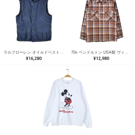
ラルフローレン オイルドベスト パイピング ブラックウォッチ 紺 ネイビー RALPH LAUREN サイズM 古着 @CJ0107
70s ペンドルトン USA製 ヴィンテージウールシャツ オープンカラー 開襟シャツ PENDLETON メンズS 古着 @CA1429
¥16,280
¥12,980