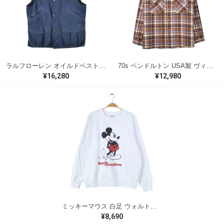
ラルフローレン オイルドベスト パイピング ブラックウォッチ 紺 ネイビー RALPH LAUREN サイズM 古着 @CJ0107
70s ペンドルトン USA製 ヴィンテージウールシャツ オープンカラー 開襟シャツ PENDLETON メンズS 古着 @CA1429
¥16,280
¥12,980
ミッキーマウス 白足 ウォルトディズニーオフィシャル スウェット ホワイト WALT DISNEY WORLD ウォルトディズニーオフィシャル サイズXL相当 古着 CF0995
¥8,690