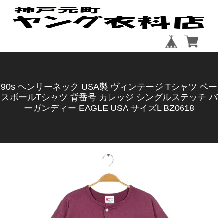
90s ヘンリーネック USA製 ヴィンテージ Tシャツ ベー
スボールTシャツ 背番号 カレッジ シングルステッチ バ
ーガンディー EAGLE USA サイズL BZ0618