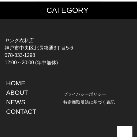
CATEGORY
MUSIC TEE
T-SHIRTS
ROCK
MOVIE / TV
HARD ROCK / METAL
CHARACTER
HARDCORE / PUNK
MOTORCYCLE
ヤング衣料店
PROGLESSIVE ROCK
CHAMPION
神戸市中央区北長狭通3丁目5-6
POPS
SPORTS
078-333-1298
SOUL / R&B
TANK TOP
12:00～20:00 (年中無休)
ROCK FESTIVAL
OTHERS
MUSIC OTHERS
HOME
TOPS
JACKET
ABOUT
L / S SHIRT
DENIM
プライバシーポリシー
S / S SHIRT
LEATHER
NEWS
特定商取引法に基づく表記
POLO SHIRT
MILITARY
CONTACT
HAWAIIAN SHIRT
OUTDOOR
BOWLING SHIRT
WORK
SWEATSHIRT
OTHERS
SWEAT PARKA