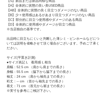
【S】新品または新品同様な商品
【A】全体的に状態の良い美USED商品
【AB】全体的に状態の良く目立つダメージのない商品
【B】少々使用感はあるがあまり目立つダメージのない商品
【C】部分的に目立つ使用感やダメージのある商品
【D】全体的に使用感やダメージが目立つ商品
※当店独自の基準です。
出品時に目立ちにくいと判断した薄シミ・ピンホールなどにつ
いては説明を省略させて頂く場合がございます。予めご了承く
ださい。
サイズ(平置き計測)
●サイズ表記 L 着用感 L 相当
肩幅：52.5 cm （肩から肩までの長さ）
身幅：55.5 cm （脇下から脇下までの長さ）
袖丈：24 cm （肩から袖先までの長さ）
裄丈：-- cm （首から袖先までの長さ）
着丈：71 cm （首元から裾までの長さ）
※実寸を参考にご検討下さい。