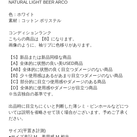
NATURAL LIGHT BEER ARCO
色：ホワイト
素材：コットン ポリステル
コンディションランク
こちらの商品は 【B】になります。
画像のように、袖リブに色移りがあります。
【S】新品または新品同様な商品
【A】全体的に状態の良い美USED商品
【AB】全体的に状態の良く目立つダメージのない商品
【B】少々使用感はあるがあまり目立つダメージのない商品
【C】部分的に目立つ使用感やダメージのある商品
【D】全体的に使用感やダメージが目立つ商品
※当店独自の基準です。
出品時に目立ちにくいと判断した薄シミ・ピンホールなどにつ
いては説明を省略させて頂く場合がございます。予めご了承く
ださい。
サイズ(平置き計測)
●サイズ表記 M 着用感 M 相当