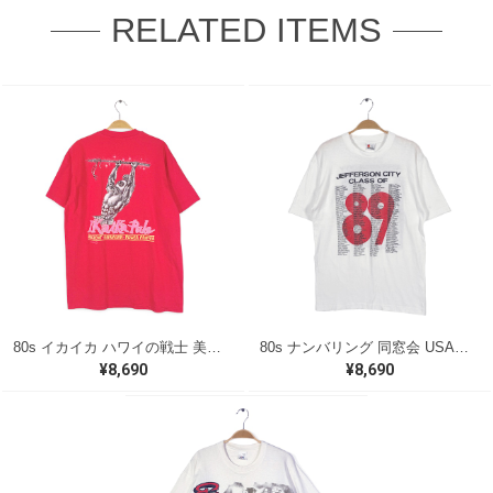
RELATED ITEMS
80s イカイカ ハワイの戦士 美品 USA製 ヴィンテージTシャツ バックプリント レッド シングルステッチ ヘインズ サイズXL 古着 @BZ0495
80s ナンバリング 同窓会 USA製 ヴィンテージ Tシャツ シグナル シングルステッチ JEFFRSON CITY サイズL 古着 BZ0538
¥8,690
¥8,690