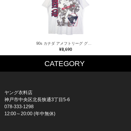
90s カナダ アメフトリーグ グレイカップ カナダ製 ヴィンテージ Tシャツ ビッグプリント シングルステッチ ホワイト WINNIPEG '91 サイズXL 古着 BZ0545
¥8,690
CATEGORY
MUSIC TEE
T-SHIRTS
ROCK
MOVIE / TV
HARD ROCK / METAL
CHARACTER
HARDCORE / PUNK
MOTORCYCLE
ヤング衣料店
PROGLESSIVE ROCK
CHAMPION
神戸市中央区北長狭通3丁目5-6
POPS
SPORTS
078-333-1298
SOUL / R&B
TANK TOP
12:00～20:00 (年中無休)
ROCK FESTIVAL
OTHERS
MUSIC OTHERS