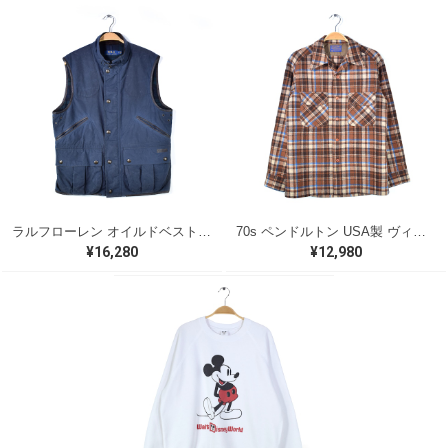
ラルフローレン オイルドベスト パイピング ブラックウォッチ 紺 ネイビー RALPH LAUREN サイズM 古着 @CJ0107
70s ペンドルトン USA製 ヴィンテージウールシャツ オープンカラー 開襟シャツ PENDLETON メンズS 古着 @CA1429
¥16,280
¥12,980