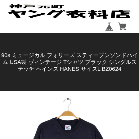
90s ミュージカル フォリーズ スティーブンソンドハイ
ム USA製 ヴィンテージ Tシャツ ブラック シングルス
テッチ ヘインズ HANES サイズL BZ0624