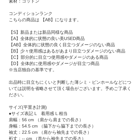
素材：コットン
コンディションランク
こちらの商品は 【AB】になります。
【S】新品または新品同様な商品
【A】全体的に状態の良い美USED商品
【AB】全体的に状態の良く目立つダメージのない商品
【B】少々使用感はあるがあまり目立つダメージのない商品
【C】部分的に目立つ使用感やダメージのある商品
【D】全体的に使用感やダメージが目立つ商品
※当店独自の基準です。
出品時に目立ちにくいと判断した薄シミ・ピンホールなどにつ
いては説明を省略させて頂く場合がございます。予めご了承く
ださい。
サイズ(平置き計測)
●サイズ表記 L 着用感 L 相当
肩幅：56 cm （肩から肩までの長さ）
身幅：54.5 cm （脇下から脇下までの長さ）
袖丈：22.5 cm （肩から袖先までの長さ）
裄丈：-- cm （首から袖先までの長さ）