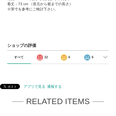
着丈：73 cm （首元から裾までの長さ）
※実寸を参考にご検討下さい。
ショップの評価
すべて
32
0
0
アプリで見る
通報する
RELATED ITEMS