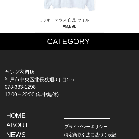
ミッキーマウス 白足 ウォルトディズニーオフィシャル スウェット ホワイト WALT DISNEY WORLD ウォルトディズニーオフィシャル サイズXL相当 古着 CF0995
¥8,690
CATEGORY
MUSIC TEE
T-SHIRTS
ROCK
MOVIE / TV
HARD ROCK / METAL
CHARACTER
HARDCORE / PUNK
MOTORCYCLE
ヤング衣料店
PROGLESSIVE ROCK
CHAMPION
神戸市中央区北長狭通3丁目5-6
POPS
SPORTS
078-333-1298
SOUL / R&B
TANK TOP
12:00～20:00 (年中無休)
ROCK FESTIVAL
OTHERS
MUSIC OTHERS
HOME
TOPS
JACKET
ABOUT
L / S SHIRT
DENIM
プライバシーポリシー
S / S SHIRT
LEATHER
NEWS
特定商取引法に基づく表記