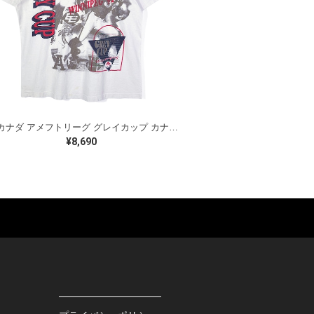
90s カナダ アメフトリーグ グレイカップ カナダ製 ヴィンテージ Tシャツ ビッグプリント シングルステッチ ホワイト WINNIPEG '91 サイズXL 古着 BZ0545
¥8,690
ES
BAGS
GOODS
S
LEATHER
ROCKITEM
S SHOES
OUTDOOR
HAT / CAP
KER
SPORTS
ACCESSORY
RS
OTHERS
MISC.