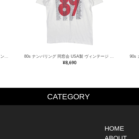
80s イカイカ ハワイの戦士 美品 USA製 ヴィンテージTシャツ バックプリント レッド シングルステッチ ヘインズ サイズXL 古着 @BZ0495
80s ナンバリング 同窓会 USA製 ヴィンテージ Tシャツ シグナル シングルステッチ JEFFRSON CITY サイズL 古着 BZ0538
¥8,690
CATEGORY
PS
JACKET
BOTTOMS
SHO
S SHIRT
DENIM
DENIM
BOOT
S SHIRT
LEATHER
MILITARY
DRES
O SHIRT
MILITARY
ALL IN ONE / OVER ALL
SNEA
HOME
AIIAN SHIRT
OUTDOOR
OTHERS
OTHE
ABOUT