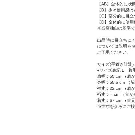
【AB】全体的に状
【B】少々使用感は
【C】部分的に目立
【D】全体的に使用
※当店独自の基準で
出品時に目立ちに
については説明を
ご了承ください。
サイズ(平置き計測)
●サイズ表記 L 着用
肩幅：55 cm （
身幅：55.5 cm
袖丈：22 cm （
裄丈：-- cm （
着丈：67 cm （
※実寸を参考にご検