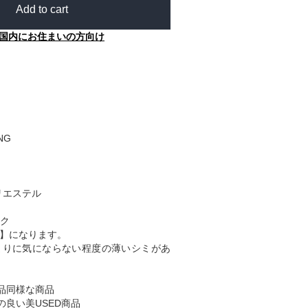
Add to cart
国内にお住まいの方向け
ING
リエステル
ク
B】になります。
まりに気にならない程度の薄いシミがあ
品同様な商品
の良い美USED商品