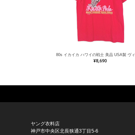
¥8,690
MUSIC TEE
T-SHIRTS
TO
ROCK
MOVIE / TV
L / 
HARD ROCK / METAL
CHARACTER
S / 
HARDCORE / PUNK
MOTORCYCLE
POL
ヤング衣料店
PROGLESSIVE ROCK
CHAMPION
HAW
神戸市中央区北長狭通3丁目5-6