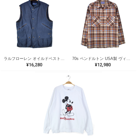
ラルフローレン オイルドベスト パイピング ブラックウォッチ 紺 ネイビー RALPH LAUREN サイズM 古着 @CJ0107
70s ペンドルトン USA製 ヴィンテージウールシャツ オープンカラー 開襟シャツ PENDLETON メンズS 古着 @CA1429
¥16,280
¥12,980