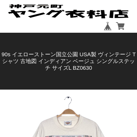
90s イエローストーン国立公園 USA製 ヴィンテージ T
シャツ 古地図 インディアン ベージュ シングルステッ
チ サイズL BZ0630