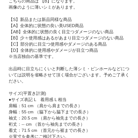
こちらの商品は 【B】になります。
画像のように薄いシミがあります。
【S】新品または新品同様な商品
【A】全体的に状態の良い美USED商品
【AB】全体的に状態の良く目立つダメージのない商品
【B】少々使用感はあるがあまり目立つダメージのない商品
【C】部分的に目立つ使用感やダメージのある商品
【D】全体的に使用感やダメージが目立つ商品
※当店独自の基準です。
出品時に目立ちにくいと判断した薄シミ・ピンホールなどにつ
いては説明を省略させて頂く場合がございます。予めご了承く
ださい。
サイズ(平置き計測)
●サイズ表記 L 着用感 L 相当
肩幅：51 cm （肩から肩までの長さ）
身幅：55 cm （脇下から脇下までの長さ）
袖丈：20.5 cm （肩から袖先までの長さ）
裄丈：-- cm （首から袖先までの長さ）
着丈：71.5 cm （首元から裾までの長さ）
※実寸を参考にご検討下さい。