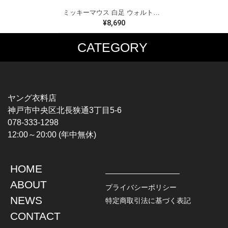
ミッキーマウス 白足 ウォルトディズニーオフィシャル スウェット ホワイト WALT DISNEY WORLD ウォルトディズニーオフィシャル サイズXL相当 古着 CF0995
¥8,690
CATEGORY
MUSIC TEE
T-SHIRTS
ROCK
MOVIE / TV
HARD ROCK / METAL
CHARACTER
HARDCORE / PUNK
MOTORCYCLE
ヤング衣料店
PROGLESSIVE ROCK
CHAMPION
神戸市中央区北長狭通3丁目5-6
POPS
SPORTS
078-333-1298
SOUL / R&B
TANK TOP
12:00～20:00 (年中無休)
ROCK FESTIVAL
OTHERS
MUSIC OTHERS
HOME
TOPS
JACKET
ABOUT
L / S SHIRT
DENIM
プライバシーポリシー
S / S SHIRT
LEATHER
NEWS
特定商取引法に基づく表記
POLO SHIRT
MILITARY
CONTACT
HAWAIIAN SHIRT
OUTDOOR