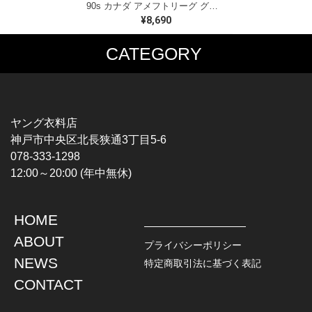
90s カナダ アメフトリーグ グレイカップ カナダ製 ヴィンテージ Tシャツ ビッグプリント シングルステッチ ホワイト WINNIPEG '91 サイズXL 古着 BZ0545
¥8,690
CATEGORY
MUSIC TEE
T-SHIRTS
ROCK
MOVIE / TV
HARD ROCK / METAL
CHARACTER
HARDCORE / PUNK
MOTORCYCLE
ヤング衣料店
PROGLESSIVE ROCK
CHAMPION
神戸市中央区北長狭通3丁目5-6
POPS
SPORTS
078-333-1298
SOUL / R&B
TANK TOP
12:00～20:00 (年中無休)
ROCK FESTIVAL
OTHERS
MUSIC OTHERS
HOME
TOPS
JACKET
ABOUT
L / S SHIRT
DENIM
プライバシーポリシー
S / S SHIRT
LEATHER
NEWS
特定商取引法に基づく表記
POLO SHIRT
MILITARY
CONTACT
HAWAIIAN SHIRT
OUTDOOR
BOWLING SHIRT
WORK