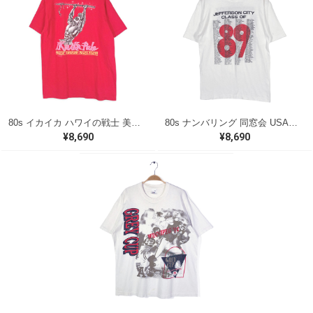
80s イカイカ ハワイの戦士 美品 USA製 ヴィンテージTシャツ バックプリント レッド シングルステッチ ヘインズ サイズXL 古着 @BZ0495
80s ナンバリング 同窓会 USA製 ヴィンテージ Tシャツ シグナル シングルステッチ JEFFRSON CITY サイズL 古着 BZ0538
¥8,690
¥8,690