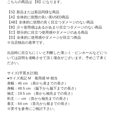
こちらの商品は 【B】になります。
【S】新品または新品同様な商品
【A】全体的に状態の良い美USED商品
【AB】全体的に状態の良く目立つダメージのない商品
【B】少々使用感はあるがあまり目立つダメージのない商品
【C】部分的に目立つ使用感やダメージのある商品
【D】全体的に使用感やダメージが目立つ商品
※当店独自の基準です。
出品時に目立ちにくいと判断した薄シミ・ピンホールなどにつ
いては説明を省略させて頂く場合がございます。予めご了承く
ださい。
サイズ(平置き計測)
●サイズ表記 M 着用感 M 相当
肩幅：46 cm （肩から肩までの長さ）
身幅：48.5 cm （脇下から脇下までの長さ）
袖丈：19.5 cm （肩から袖先までの長さ）
裄丈：-- cm （首から袖先までの長さ）
着丈：64 cm （首元から裾までの長さ）
※実寸を参考にご検討下さい。