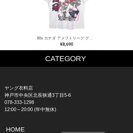
90s カナダ アメフトリーグ グレイカップ カナダ製 ヴィンテージ Tシャツ ビッグプリント シングルステッチ ホワイト WINNIPEG '91 サイズXL 古着 BZ0545
¥8,690
CATEGORY
MUSIC TEE
T-SHIRTS
ROCK
MOVIE / TV
HARD ROCK / METAL
CHARACTER
HARDCORE / PUNK
MOTORCYCLE
ヤング衣料店
PROGLESSIVE ROCK
CHAMPION
神戸市中央区北長狭通3丁目5-6
POPS
SPORTS
078-333-1298
SOUL / R&B
TANK TOP
12:00～20:00 (年中無休)
ROCK FESTIVAL
OTHERS
MUSIC OTHERS
HOME
TOPS
JACKET