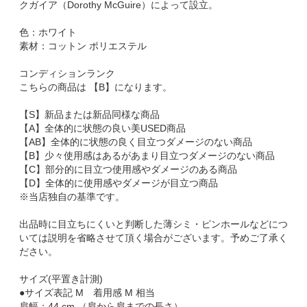
クガイア（Dorothy McGuire）によって設立。
色：ホワイト
素材：コットン ポリエステル
コンディションランク
こちらの商品は 【B】になります。
【S】新品または新品同様な商品
【A】全体的に状態の良い美USED商品
【AB】全体的に状態の良く目立つダメージのない商品
【B】少々使用感はあるがあまり目立つダメージのない商品
【C】部分的に目立つ使用感やダメージのある商品
【D】全体的に使用感やダメージが目立つ商品
※当店独自の基準です。
出品時に目立ちにくいと判断した薄シミ・ピンホールなどにつ
いては説明を省略させて頂く場合がございます。予めご了承く
ださい。
サイズ(平置き計測)
●サイズ表記 M 着用感 M 相当
肩幅：44 cm （肩から肩までの長さ）