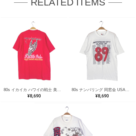
RELATED ITEMS
80s イカイカ ハワイの戦士 美品 USA製 ヴィンテージTシャツ バックプリント レッド シングルステッチ ヘインズ サイズXL 古着 @BZ0495
80s ナンバリング 同窓会 USA製 ヴィンテージ Tシャツ シグナル シングルステッチ JEFFRSON CITY サイズL 古着 BZ0538
¥8,690
¥8,690