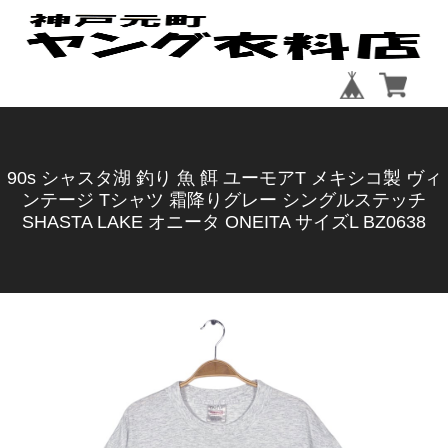
90s シャスタ湖 釣り 魚 餌 ユーモアT メキシコ製 ヴィ
ンテージ Tシャツ 霜降りグレー シングルステッチ
SHASTA LAKE オニータ ONEITA サイズL BZ0638