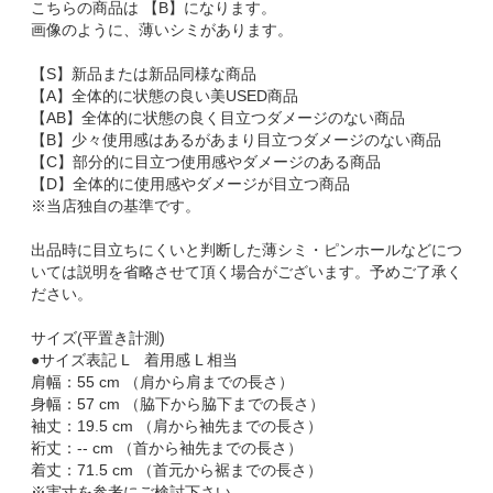
こちらの商品は 【B】になります。
画像のように、薄いシミがあります。
【S】新品または新品同様な商品
【A】全体的に状態の良い美USED商品
【AB】全体的に状態の良く目立つダメージのない商品
【B】少々使用感はあるがあまり目立つダメージのない商品
【C】部分的に目立つ使用感やダメージのある商品
【D】全体的に使用感やダメージが目立つ商品
※当店独自の基準です。
出品時に目立ちにくいと判断した薄シミ・ピンホールなどにつ
いては説明を省略させて頂く場合がございます。予めご了承く
ださい。
サイズ(平置き計測)
●サイズ表記 L 着用感 L 相当
肩幅：55 cm （肩から肩までの長さ）
身幅：57 cm （脇下から脇下までの長さ）
袖丈：19.5 cm （肩から袖先までの長さ）
裄丈：-- cm （首から袖先までの長さ）
着丈：71.5 cm （首元から裾までの長さ）
※実寸を参考にご検討下さい。