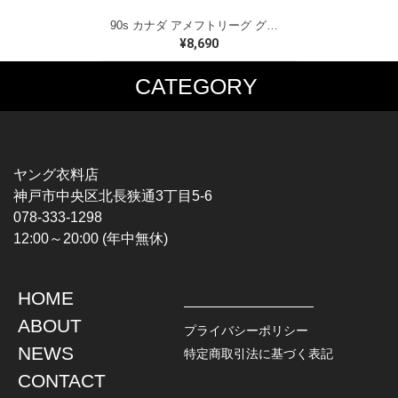
90s カナダ アメフトリーグ グレイカップ カナダ製 ヴィンテージ Tシャツ ビッグプリント シングルステッチ ホワイト WINNIPEG '91 サイズXL 古着 BZ0545
¥8,690
CATEGORY
MUSIC TEE
T-SHIRTS
ROCK
MOVIE / TV
HARD ROCK / METAL
CHARACTER
HARDCORE / PUNK
MOTORCYCLE
ヤング衣料店
PROGLESSIVE ROCK
CHAMPION
神戸市中央区北長狭通3丁目5-6
POPS
SPORTS
078-333-1298
SOUL / R&B
TANK TOP
12:00～20:00 (年中無休)
ROCK FESTIVAL
OTHERS
MUSIC OTHERS
HOME
TOPS
JACKET
ABOUT
L / S SHIRT
DENIM
プライバシーポリシー
S / S SHIRT
LEATHER
NEWS
特定商取引法に基づく表記
POLO SHIRT
MILITARY
CONTACT
HAWAIIAN SHIRT
OUTDOOR