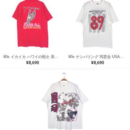
80s イカイカ ハワイの戦士 美品 USA製 ヴィンテージTシャツ バックプリント レッド シングルステッチ ヘインズ サイズXL 古着 @BZ0495
80s ナンバリング 同窓会 USA製 ヴィンテージ Tシャツ シグナル シングルステッチ JEFFRSON CITY サイズL 古着 BZ0538
¥8,690
¥8,690