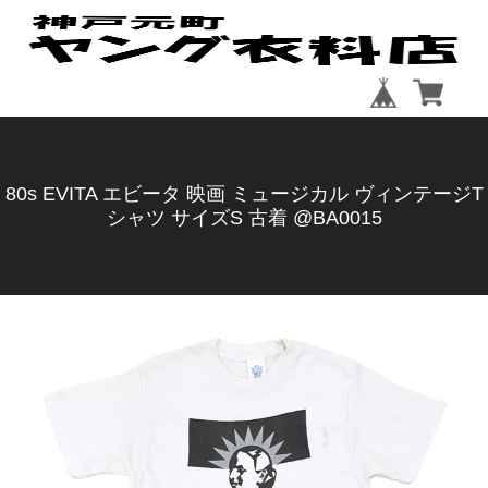
80s EVITA エビータ 映画 ミュージカル ヴィンテージT
シャツ サイズS 古着 @BA0015