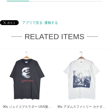
アプリで見る
通報する
RELATED ITEMS
90s ジェイコブスラダー USA製 ヴィンテージ Tシャツ 映画 ムービーT JACOB'S LADDER シングルステッチ HANES メンズXL 古着 BA0021
90s アダムスファミリー カナダ製 ヴィンテージ Tシャツ 映画 ムービーT ADDAMS FAMILY シングルステッチ スクリーンスターズ メンズXL 古着 BA0022