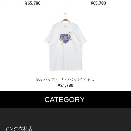
¥65,780
¥65,780
90s バッフィ ザ・バンパイアキラー USA製 ヴィンテージ Tシャツ 映画 ムービーT 吸血鬼 ホラー BUFFY THE VAMPIRE SLAYER シングルステッチ フルーツオブザルーム メンズXL BA0023
¥21,780
CATEGORY
MUSIC TEE
T-SHIRTS
ROCK
MOVIE / TV
HARD ROCK / METAL
CHARACTER
HARDCORE / PUNK
MOTORCYCLE
ヤング衣料店