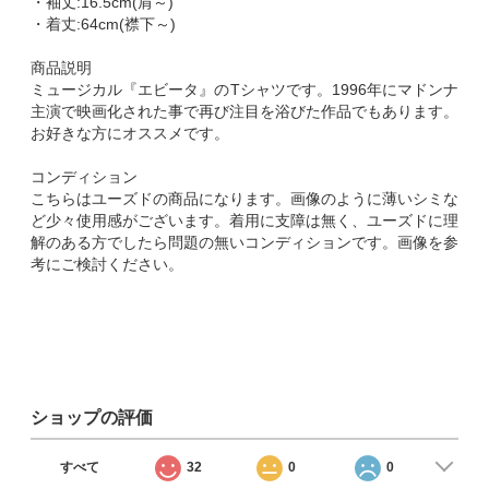
・袖丈:16.5cm(肩～)
・着丈:64cm(襟下～)
商品説明
ミュージカル『エビータ』のTシャツです。1996年にマドンナ
主演で映画化された事で再び注目を浴びた作品でもあります。
お好きな方にオススメです。
コンディション
こちらはユーズドの商品になります。画像のように薄いシミな
ど少々使用感がございます。着用に支障は無く、ユーズドに理
解のある方でしたら問題の無いコンディションです。画像を参
考にご検討ください。
ショップの評価
すべて
32
0
0