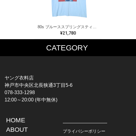
80s ブルーススプリングスティーン USA製 ヴィンテージTシャツ ロックTシャツ BORN IN THE USA BRUCE SPRINGSTEEN メンズM 古着 @AAA1523
¥21,780
CATEGORY
MUSIC TEE
T-SHIRTS
ROCK
MOVIE / TV
HARD ROCK / METAL
CHARACTER
HARDCORE / PUNK
MOTORCYCLE
ヤング衣料店
PROGLESSIVE ROCK
CHAMPION
神戸市中央区北長狭通3丁目5-6
POPS
SPORTS
078-333-1298
SOUL / R&B
TANK TOP
12:00～20:00 (年中無休)
ROCK FESTIVAL
OTHERS
MUSIC OTHERS
HOME
TOPS
JACKET
ABOUT
L / S SHIRT
DENIM
プライバシーポリシー