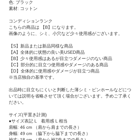
色: ブラック
素材: コットン
コンディションランク
こちらの商品は 【B】になります。
画像のように、シミ、小穴など少々使用感がございます。
【S】新品または新品同様な商品
【A】全体的に状態の良い美USED商品
【B】少々使用感はあるが目立つダメージのない商品
【C】部分的に目立つ使用感やダメージのある商品
【D】全体的に使用感やダメージが目立つ商品
※当店独自の基準です。
出品時に目立ちにくいと判断した薄シミ・ピンホールなどにつ
いては説明を省略させて頂く場合がございます。予めご了承く
ださい。
サイズ(平置き計測)
●サイズ表記 L 着用感 L 相当
肩幅: 46 cm （肩から肩までの長さ）
身幅: 49 cm （脇下から脇下までの長さ）
袖丈: 18 cm （肩から袖7先までの長さ）