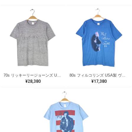
70s リッキーリージョーンズ USA製 ヴィンテージTシャツ ロックTシャツ 浪漫 DOYT DOYT RICKIE LEE JONES グレー メンズS 古着 @AAA1418
80s フィルコリンズ USA製 ヴィンテージTシャツ ロックTシャツ ジェネシス PHIL COLLINS GENESIS スクリーンスター メンズL 古着 @AAA1554
¥28,380
¥17,380