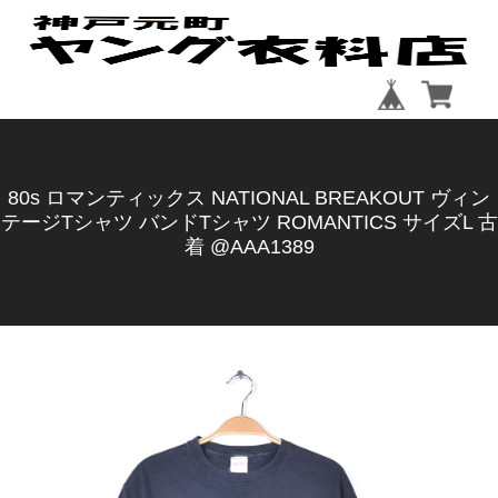
80s ロマンティックス NATIONAL BREAKOUT ヴィン
テージTシャツ バンドTシャツ ROMANTICS サイズL 古
着 @AAA1389