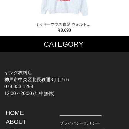
ミッキーマウス 白足 ウォルトディズニーオフィシャル スウェット ホワイト WALT DISNEY WORLD ウォルトディズニーオフィシャル サイズXL相当 古着 CF0995
¥8,690
CATEGORY
MUSIC TEE
T-SHIRTS
ROCK
MOVIE / TV
HARD ROCK / METAL
CHARACTER
HARDCORE / PUNK
MOTORCYCLE
ヤング衣料店
PROGLESSIVE ROCK
CHAMPION
神戸市中央区北長狭通3丁目5-6
POPS
SPORTS
078-333-1298
SOUL / R&B
TANK TOP
12:00～20:00 (年中無休)
ROCK FESTIVAL
OTHERS
MUSIC OTHERS
HOME
TOPS
JACKET
ABOUT
L / S SHIRT
DENIM
プライバシーポリシー