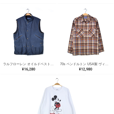
ラルフローレン オイルドベスト パイピング ブラックウォッチ 紺 ネイビー RALPH LAUREN サイズM 古着 @CJ0107
70s ペンドルトン USA製 ヴィンテージウールシャツ オープンカラー 開襟シャツ PENDLETON メンズS 古着 @CA1429
¥16,280
¥12,980