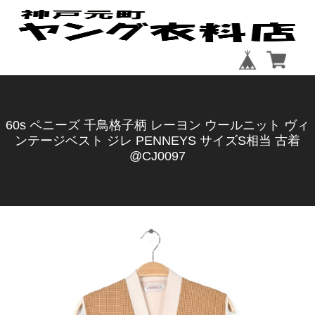
60s ペニーズ 千鳥格子柄 レーヨン ウールニット ヴィ
ンテージベスト ジレ PENNEYS サイズS相当 古着
@CJ0097