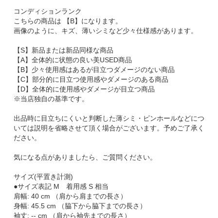
コンディションランク
こちらの商品は 【B】になります。
画像のように、キズ、薄いシミなど少々仕様感があります。
【S】新品または新品同様な商品
【A】全体的に状態の良い美USED商品
【B】少々使用感はあるが目立つダメージのない商品
【C】部分的に目立つ使用感やダメージのある商品
【D】全体的に使用感やダメージが目立つ商品
※当店独自の基準です。
出品時に目立ちにくいと判断した薄シミ・ピンホールなどにつ
いては説明を省略させて頂く場合がございます。予めご了承く
ださい。
気になる点がありましたら、ご質問ください。
サイズ(平置き計測)
●サイズ表記 M 着用感 S 相当
肩幅: 40 cm （肩から肩までの長さ）
身幅: 45.5 cm （脇下から脇下までの長さ）
袖丈: -- cm （肩から袖先までの長さ）