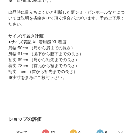
※当店独自の基準です。
出品時に目立ちにくいと判断した薄シミ・ピンホールなどにつ
いては説明を省略させて頂く場合がございます。予めご了承く
ださい。
サイズ(平置き計測)
●サイズ表記 XL 着用感 XL 程度
肩幅:50cm （肩から肩までの長さ）
身幅:61cm （脇下から脇下までの長さ）
袖丈:69cm （肩から袖先までの長さ）
着丈:78cm （首元から裾までの長さ）
裄丈:--cm （首から袖先までの長さ）
※実寸を参考にご検討下さい。
ショップの評価
すべて
32
0
0