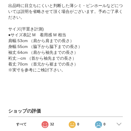
出品時に目立ちにくいと判断した薄シミ・ピンホールなどにつ
いては説明を省略させて頂く場合がございます。予めご了承く
ださい。
サイズ(平置き計測)
●サイズ表記 M 着用感 M 相当
肩幅:53cm （肩から肩までの長さ）
身幅:55cm （脇下から脇下までの長さ）
袖丈:64cm （肩から袖先までの長さ）
裄丈:--cm （首から袖先までの長さ）
着丈:70cm （首元から裾までの長さ）
※実寸を参考にご検討下さい。
ショップの評価
すべて
32
0
0