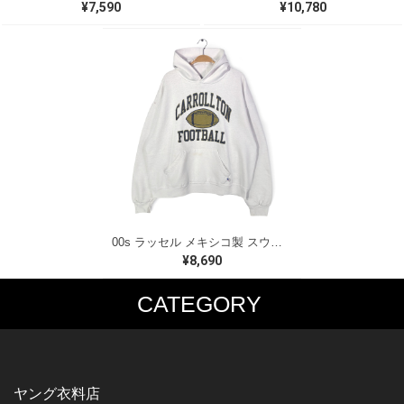
¥7,590
¥10,780
00s ラッセル メキシコ製 スウェットパーカー カレッジ 3段プリント アーチロゴ ホワイト RUSSELL メンズXL 古着 CG0474
¥8,690
CATEGORY
MUSIC TEE
T-SHIRTS
ROCK
MOVIE / TV
HARD ROCK / METAL
CHARACTER
HARDCORE / PUNK
MOTORCYCLE
ヤング衣料店