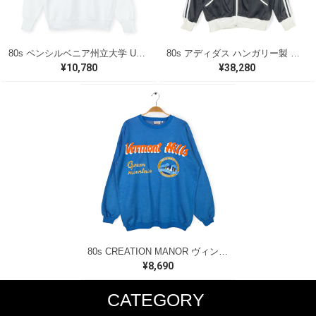
80s ペンシルベニア州立大学 USA製 ヴィンテージスウェット カレッジ アーチロゴ VELVA SHEEN ホワイト メンズL 古着 @CF0921
80s アディダス ハンガリー製 曲がりポケット ヴィンテージトラックジャケット ジャージ ブラック adidas サイズM相当 古着 @CK0248
¥10,780
¥38,280
80s CREATION MANOR ヴィンテージ スウェット バーモントヒルズ ブルー サイズL 古着 CF1004
¥8,690
CATEGORY