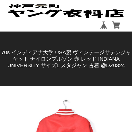
70s インディアナ大学 USA製 ヴィンテージサテンジャ
ケット ナイロンブルゾン 赤 レッド INDIANA
UNIVERSITY サイズL スタジャン 古着 @DZ0324