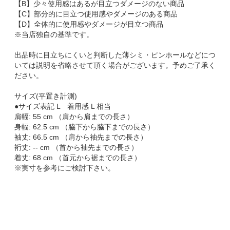
【B】少々使用感はあるが目立つダメージのない商品
【C】部分的に目立つ使用感やダメージのある商品
【D】全体的に使用感やダメージが目立つ商品
※当店独自の基準です。
出品時に目立ちにくいと判断した薄シミ・ピンホールなどにつ
いては説明を省略させて頂く場合がございます。予めご了承く
ださい。
サイズ(平置き計測)
●サイズ表記 L 着用感 L 相当
肩幅: 55 cm （肩から肩までの長さ）
身幅: 62.5 cm （脇下から脇下までの長さ）
袖丈: 66.5 cm （肩から袖先までの長さ）
裄丈: -- cm （首から袖先までの長さ）
着丈: 68 cm （首元から裾までの長さ）
※実寸を参考にご検討下さい。