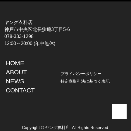
MUSIC TEE
T-SHIRTS
ROCK
MOVIE / TV
HARD ROCK / METAL
CHARACTER
HARDCORE / PUNK
MOTORCYCLE
ヤング衣料店
PROGLESSIVE ROCK
CHAMPION
神戸市中央区北長狭通3丁目5-6
POPS
SPORTS
078-333-1298
SOUL / R&B
TANK TOP
12:00～20:00 (年中無休)
ROCK FESTIVAL
OTHERS
MUSIC OTHERS
HOME
TOPS
JACKET
ABOUT
L / S SHIRT
DENIM
プライバシーポリシー
S / S SHIRT
LEATHER
NEWS
特定商取引法に基づく表記
POLO SHIRT
MILITARY
CONTACT
HAWAIIAN SHIRT
OUTDOOR
BOWLING SHIRT
WORK
SWEATSHIRT
OTHERS
SWEAT PARKA
SWEATER
CARDIGAN
Copyright © ヤング衣料店. All Rights Reserved.