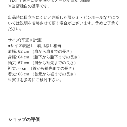
【D】全体的に使用感やダメージが目立つ商品
※当店独自の基準です。
出品時に目立ちにくいと判断した薄シミ・ピンホールなどにつ
いては説明を省略させて頂く場合がございます。予めご了承く
ださい。
サイズ(平置き計測)
●サイズ表記 L 着用感 L 相当
肩幅: 62 cm （肩から肩までの長さ）
身幅: 64 cm （脇下から脇下までの長さ）
袖丈: 67 cm （肩から袖先までの長さ）
裄丈: -- cm （首から袖先までの長さ）
着丈: 66 cm （首元から裾までの長さ）
※実寸を参考にご検討下さい。
ショップの評価