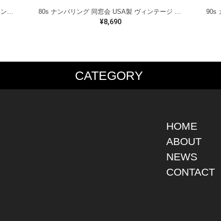
80s イカイカ ハワイの戦士 美品 USA製 ヴィンテージTシャツ バックプリント レッド シングルステッチ ヘインズ サイズXL 古着 @BZ0495
80s ナンバリング 同窓会 USA製 ヴィンテージ Tシャツ シグナル シングルステッチ JEFFRSON CITY サイズL 古着 BZ0538
¥8,690
CATEGORY
PS
JACKET
BOTTOMS
SHO
S SHIRT
DENIM
DENIM
BOOT
S SHIRT
LEATHER
MILITARY
DRES
O SHIRT
MILITARY
ALL IN ONE / OVER ALL
SNEA
HOME
AIIAN SHIRT
OUTDOOR
OTHERS
OTHE
ABOUT
LING SHIRT
WORK
NEWS
ATSHIRT
OTHERS
AT PARKA
CONTACT
EATER
DIGAN
T
RTS WEAR