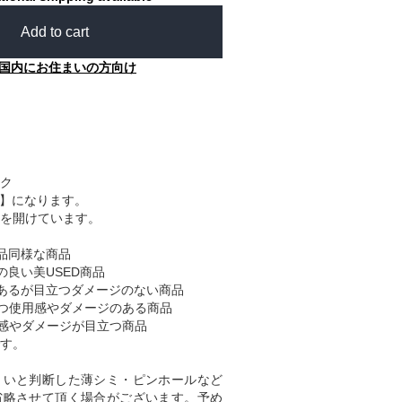
Add to cart
国内にお住まいの方向け
ク
A】になります。
を開けています。
品同様な商品
の良い美USED商品
あるが目立つダメージのない商品
つ使用感やダメージのある商品
感やダメージが目立つ商品
す。
くいと判断した薄シミ・ピンホールなど
省略させて頂く場合がございます。予め