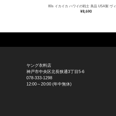
¥8,690
MUSIC TEE
T-SHIRTS
TO
ROCK
MOVIE / TV
L / 
HARD ROCK / METAL
CHARACTER
S / 
HARDCORE / PUNK
MOTORCYCLE
POL
ヤング衣料店
PROGLESSIVE ROCK
CHAMPION
HAW
神戸市中央区北長狭通3丁目5-6
POPS
SPORTS
BOW
078-333-1298
SOUL / R&B
TANK TOP
SWE
12:00～20:00 (年中無休)
ROCK FESTIVAL
OTHERS
SWE
MUSIC OTHERS
SW
CAR
VES
SPO