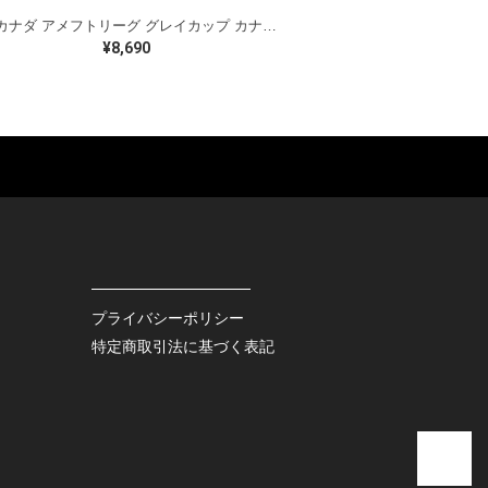
90s カナダ アメフトリーグ グレイカップ カナダ製 ヴィンテージ Tシャツ ビッグプリント シングルステッチ ホワイト WINNIPEG '91 サイズXL 古着 BZ0545
¥8,690
ES
BAGS
GOODS
S
LEATHER
ROCKITEM
S SHOES
OUTDOOR
HAT / CAP
KER
SPORTS
ACCESSORY
RS
OTHERS
MISC.
プライバシーポリシー
INTERIOR
特定商取引法に基づく表記