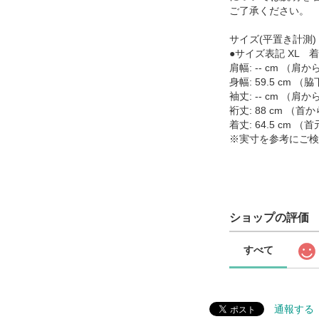
ご了承ください。
サイズ(平置き計測)
●サイズ表記 XL 着
肩幅: -- cm （
身幅: 59.5 cm
袖丈: -- cm （
裄丈: 88 cm （
着丈: 64.5 cm
※実寸を参考にご検
ショップの評価
すべて
通報する