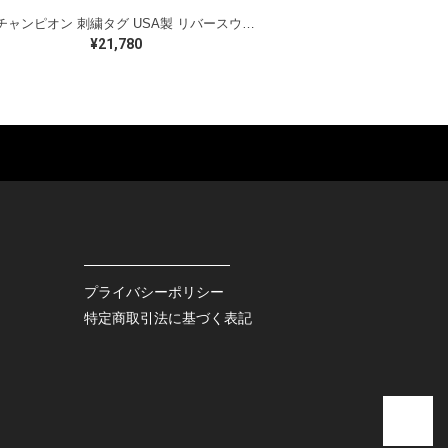
90s チャンピオン 刺繍タグ USA製 リバースウィーブ ヴィンテージ スウェット アーチロゴ カレッジ グレー CHAMPION サイズL 古着 CF1026
¥21,780
ES
BAGS
GOODS
S
LEATHER
ROCKITEM
S SHOES
OUTDOOR
HAT / CAP
KER
SPORTS
ACCESSORY
RS
OTHERS
MISC.
プライバシーポリシー
INTERIOR
特定商取引法に基づく表記