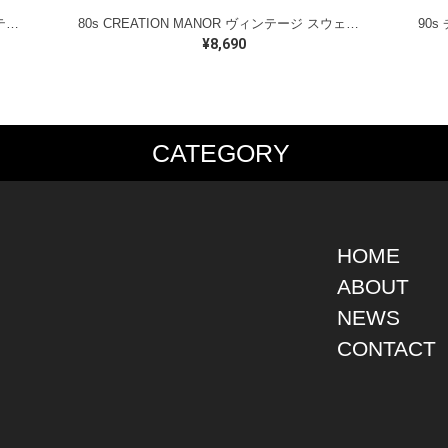
80s ペンシルベニア州立大学 USA製 ヴィンテージスウェット カレッジ アーチロゴ VELVA SHEEN ホワイト メンズL 古着 @CF0921
80s CREATION MANOR ヴィンテージ スウェット バーモントヒルズ ブルー サイズL 古着 CF1004
¥8,690
CATEGORY
PS
JACKET
BOTTOMS
SHO
S SHIRT
DENIM
DENIM
BOOT
S SHIRT
LEATHER
MILITARY
DRES
O SHIRT
MILITARY
ALL IN ONE / OVER ALL
SNEA
HOME
AIIAN SHIRT
OUTDOOR
OTHERS
OTHE
ABOUT
LING SHIRT
WORK
NEWS
ATSHIRT
OTHERS
AT PARKA
CONTACT
EATER
DIGAN
T
RTS WEAR