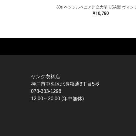
¥10,780
MUSIC TEE
T-SHIRTS
TO
ROCK
MOVIE / TV
L / 
HARD ROCK / METAL
CHARACTER
S / 
HARDCORE / PUNK
MOTORCYCLE
POL
ヤング衣料店
PROGLESSIVE ROCK
CHAMPION
HAW
神戸市中央区北長狭通3丁目5-6
POPS
SPORTS
BOW
078-333-1298
SOUL / R&B
TANK TOP
SWE
12:00～20:00 (年中無休)
ROCK FESTIVAL
OTHERS
SWE
MUSIC OTHERS
SW
CAR
VES
SPO