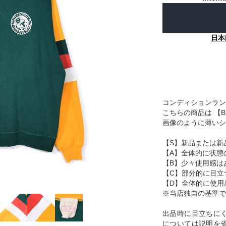
日本
コンディションラン
こちらの商品は 【
画像のように薄いシ
【S】新品または新
【A】全体的に状態
【B】少々使用感は
【C】部分的に目立
【D】全体的に使用
※当店独自の基準で
出品時に目立ちに
については説明を