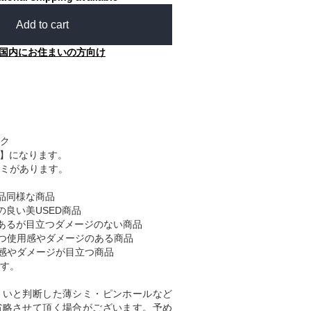
Add to cart
国内にお住まいの方向け
ク
B】になります。
ミがあります。
品同様な商品
の良い美USED商品
あるが目立つダメージのない商品
つ使用感やダメージのある商品
感やダメージが目立つ商品
す。
くいと判断した薄シミ・ピンホールなど
省略させて頂く場合がございます。予め