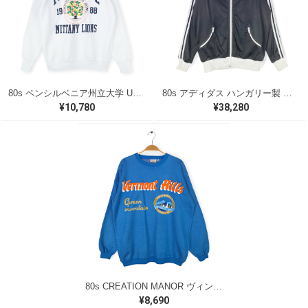
80s ペンシルベニア州立大学 USA製 ヴィンテージスウェット カレッジ アーチロゴ VELVA SHEEN ホワイト メンズL 古着 @CF0921
80s アディダス ハンガリー製 曲がりポケット ヴィンテージトラックジャケット ジャージ ブラック adidas サイズM相当 古着 @CK0248
¥10,780
¥38,280
80s CREATION MANOR ヴィンテージ スウェット バーモントヒルズ ブルー サイズL 古着 CF1004
¥8,690