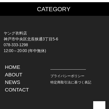
CATEGORY
MUSIC TEE
T-SHIRTS
ROCK
MOVIE / TV
HARD ROCK / METAL
CHARACTER
HARDCORE / PUNK
MOTORCYCLE
ヤング衣料店
PROGLESSIVE ROCK
CHAMPION
神戸市中央区北長狭通3丁目5-6
POPS
SPORTS
078-333-1298
SOUL / R&B
TANK TOP
12:00～20:00 (年中無休)
ROCK FESTIVAL
OTHERS
MUSIC OTHERS
HOME
TOPS
JACKET
ABOUT
L / S SHIRT
DENIM
プライバシーポリシー
S / S SHIRT
LEATHER
NEWS
特定商取引法に基づく表記
POLO SHIRT
MILITARY
CONTACT
HAWAIIAN SHIRT
OUTDOOR
BOWLING SHIRT
WORK
SWEATSHIRT
OTHERS
SWEAT PARKA