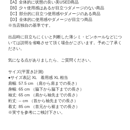
【A】全体的に状態の良い美USED商品
【B】少々使用感はあるが目立つダメージのない商品
【C】部分的に目立つ使用感やダメージのある商品
【D】全体的に使用感やダメージが目立つ商品
※当店独自の基準です。
出品時に目立ちにくいと判断した薄シミ・ピンホールなどにつ
いては説明を省略させて頂く場合がございます。予めご了承く
ださい。
気になる点がありましたら、ご質問ください。
サイズ(平置き計測)
●サイズ表記 XL 着用感 XL 相当
肩幅: 57.5 cm （肩から肩までの長さ）
身幅: 65 cm （脇下から脇下までの長さ）
袖丈: 65 cm （肩から袖先までの長さ）
裄丈: -- cm （首から袖先までの長さ）
着丈: 85 cm （首元から裾までの長さ）
※実寸を参考にご検討下さい。