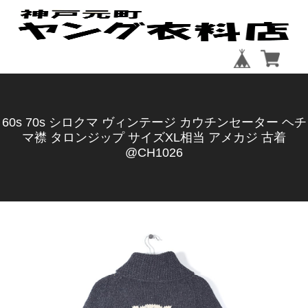
60s 70s シロクマ ヴィンテージ カウチンセーター ヘチ
マ襟 タロンジップ サイズXL相当 アメカジ 古着
@CH1026