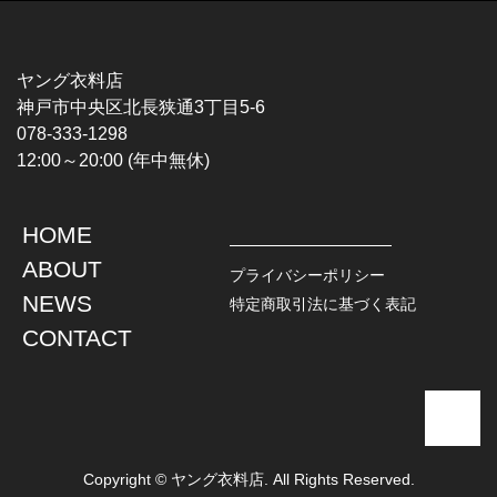
MUSIC TEE
T-SHIRTS
ROCK
MOVIE / TV
HARD ROCK / METAL
CHARACTER
HARDCORE / PUNK
MOTORCYCLE
ヤング衣料店
PROGLESSIVE ROCK
CHAMPION
神戸市中央区北長狭通3丁目5-6
POPS
SPORTS
078-333-1298
SOUL / R&B
TANK TOP
12:00～20:00 (年中無休)
ROCK FESTIVAL
OTHERS
MUSIC OTHERS
HOME
TOPS
JACKET
ABOUT
L / S SHIRT
DENIM
プライバシーポリシー
S / S SHIRT
LEATHER
NEWS
特定商取引法に基づく表記
POLO SHIRT
MILITARY
CONTACT
HAWAIIAN SHIRT
OUTDOOR
BOWLING SHIRT
WORK
SWEATSHIRT
OTHERS
SWEAT PARKA
SWEATER
CARDIGAN
Copyright © ヤング衣料店. All Rights Reserved.
VEST