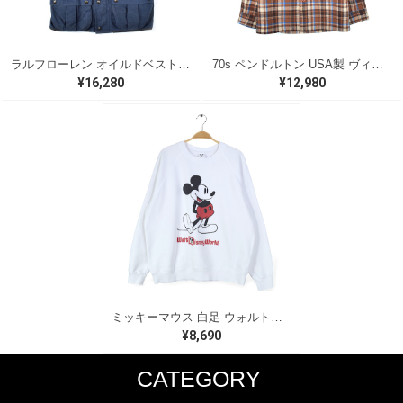
ラルフローレン オイルドベスト パイピング ブラックウォッチ 紺 ネイビー RALPH LAUREN サイズM 古着 @CJ0107
70s ペンドルトン USA製 ヴィンテージウールシャツ オープンカラー 開襟シャツ PENDLETON メンズS 古着 @CA1429
¥16,280
¥12,980
ミッキーマウス 白足 ウォルトディズニーオフィシャル スウェット ホワイト WALT DISNEY WORLD ウォルトディズニーオフィシャル サイズXL相当 古着 CF0995
¥8,690
CATEGORY