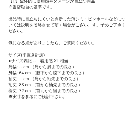
【D】全体的に使用感やダメージが目立つ商品
※当店独自の基準です。
出品時に目立ちにくいと判断した薄シミ・ピンホールなどにつ
いては説明を省略させて頂く場合がございます。予めご了承く
ださい。
気になる点がありましたら、ご質問ください。
サイズ(平置き計測)
●サイズ表記 -- 着用感 XL 相当
肩幅: -- cm （肩から肩までの長さ）
身幅: 64 cm （脇下から脇下までの長さ）
袖丈: -- cm （肩から袖先までの長さ）
裄丈: 83 cm （首から袖先までの長さ）
着丈: 72 cm （首元から裾までの長さ）
※実寸を参考にご検討下さい。