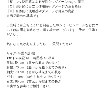
【B】少々使用感はあるが目立つダメージのない商品
【C】部分的に目立つ使用感やダメージのある商品
【D】全体的に使用感やダメージが目立つ商品
※当店独自の基準です。
出品時に目立ちにくいと判断した薄シミ・ピンホールなどにつ
いては説明を省略させて頂く場合がございます。予めご了承く
ださい。
気になる点がありましたら、ご質問ください。
サイズ(平置き計測)
●サイズ表記 XL 着用感 XL 相当
肩幅: 54 cm （肩から肩までの長さ）
身幅: 70 cm （脇下から脇下までの長さ）
袖丈: 70 cm （肩から袖先までの長さ）
裄丈: -- cm （首から袖先までの長さ）
着丈: 85 cm （首元から裾までの長さ）
※実寸を参考にご検討下さい。