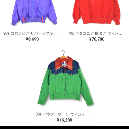
90s コロンビア リバーシブル ナイロンジャケット 旧タグ パープル レッド アウトドア COLUMBIA サイズL 古着 @DD0434
70s パタゴニア 白タグ ヴィンテージフリースジャケット オレンジ プルオーバー PATAGONIA アウトドア サイズL相当 古着 @DD0442
¥8,690
¥76,780
80s パウダーホーン ヴィンテージ ダウンジャケット ネイビー グリーン POWDERHORN サイズS 古着 DD0494
¥16,280