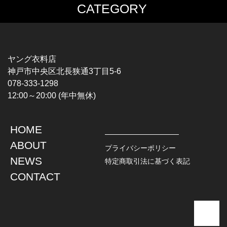
CATEGORY
MUSIC TEE
T-SHIRTS
ROCK
MOVIE / TV
HARD ROCK / METAL
CHARACTER
HARDCORE / PUNK
MOTORCYCLE
ヤング衣料店
PROGLESSIVE ROCK
CHAMPION
神戸市中央区北長狭通3丁目5-6
POPS
SPORTS
078-333-1298
SOUL / R&B
TANK TOP
12:00～20:00 (年中無休)
ROCK FESTIVAL
OTHERS
MUSIC OTHERS
HOME
TOPS
JACKET
ABOUT
L / S SHIRT
DENIM
プライバシーポリシー
S / S SHIRT
LEATHER
NEWS
特定商取引法に基づく表記
POLO SHIRT
MILITARY
CONTACT
HAWAIIAN SHIRT
OUTDOOR
BOWLING SHIRT
WORK
SWEATSHIRT
OTHERS
SWEAT PARKA
SWEATER