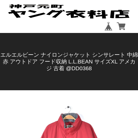
エルエルビーン ナイロンジャケット シンサレート 中綿
赤 アウトドア フード収納 L.L.BEAN サイズXL アメカ
ジ 古着 @DD0368