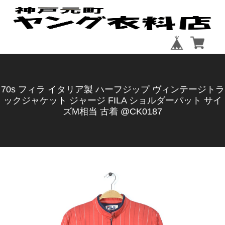
70s フィラ イタリア製 ハーフジップ ヴィンテージトラ
ックジャケット ジャージ FILA ショルダーパット サイ
ズM相当 古着 @CK0187