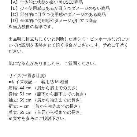
【A】全体的に状態の良い美USED商品
【B】少々使用感はあるが目立つダメージのない商品
【C】部分的に目立つ使用感やダメージのある商品
【D】全体的に使用感やダメージが目立つ商品
※当店独自の基準です。
出品時に目立ちにくいと判断した薄シミ・ピンホールなどにつ
いては説明を省略させて頂く場合がございます。予めご了承く
ださい。
気になる点がありましたら、ご質問ください。
サイズ(平置き計測)
●サイズ表記 -- 着用感 M 相当
肩幅: 44 cm （肩から肩までの長さ）
身幅: 51 cm （脇下から脇下までの長さ）
袖丈: 59 cm （肩から袖先までの長さ）
裄丈: -- cm （首から袖先までの長さ）
着丈: 59 cm （首元から裾までの長さ）
※実寸を参考にご検討下さい。