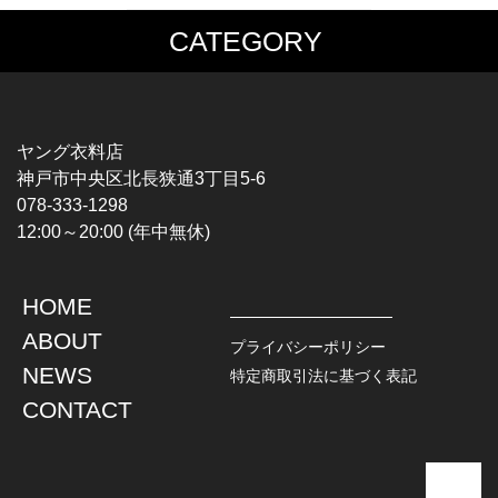
CATEGORY
MUSIC TEE
T-SHIRTS
ROCK
MOVIE / TV
HARD ROCK / METAL
CHARACTER
HARDCORE / PUNK
MOTORCYCLE
ヤング衣料店
PROGLESSIVE ROCK
CHAMPION
神戸市中央区北長狭通3丁目5-6
POPS
SPORTS
078-333-1298
SOUL / R&B
TANK TOP
12:00～20:00 (年中無休)
ROCK FESTIVAL
OTHERS
MUSIC OTHERS
HOME
TOPS
JACKET
ABOUT
L / S SHIRT
DENIM
プライバシーポリシー
S / S SHIRT
LEATHER
NEWS
特定商取引法に基づく表記
POLO SHIRT
MILITARY
CONTACT
HAWAIIAN SHIRT
OUTDOOR
BOWLING SHIRT
WORK
SWEATSHIRT
OTHERS
SWEAT PARKA