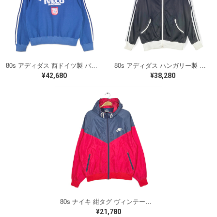
80s アディダス 西ドイツ製 バイエルンミューヘン ヴィンテージ ジャージ プルオーバー トラックジャケット ジャージ ネイビー adidas サイズM相当 古着 @CK0235
80s アディダス ハンガリー製 曲がりポケット ヴィンテージトラックジャケット ジャージ ブラック adidas サイズM相当 古着 @CK0248
¥42,680
¥38,280
80s ナイキ 紺タグ ヴィンテージ ナイロンジャケット フード 赤紺 NIKE メンズL 古着 CK0265
¥21,780