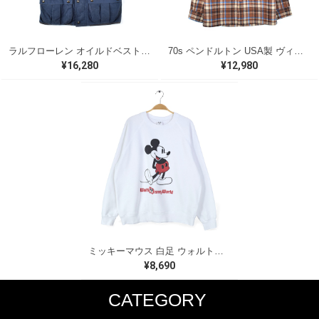
ラルフローレン オイルドベスト パイピング ブラックウォッチ 紺 ネイビー RALPH LAUREN サイズM 古着 @CJ0107
70s ペンドルトン USA製 ヴィンテージウールシャツ オープンカラー 開襟シャツ PENDLETON メンズS 古着 @CA1429
¥16,280
¥12,980
ミッキーマウス 白足 ウォルトディズニーオフィシャル スウェット ホワイト WALT DISNEY WORLD ウォルトディズニーオフィシャル サイズXL相当 古着 CF0995
¥8,690
CATEGORY