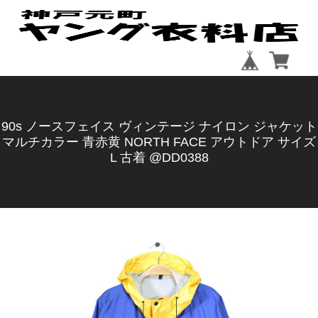
90s ノースフェイス ヴィンテージ ナイロン ジャケット
マルチカラー 青赤黄 NORTH FACE アウトドア サイズ
L 古着 @DD0388