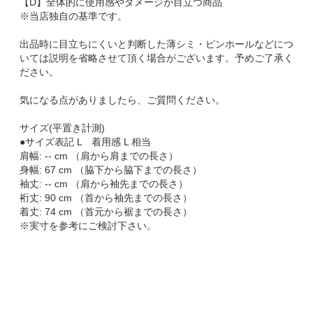
【D】全体的に使用感やダメージが目立つ商品
※当店独自の基準です。
出品時に目立ちにくいと判断した薄シミ・ピンホールなどにつ
いては説明を省略させて頂く場合がございます。予めご了承く
ださい。
気になる点がありましたら、ご質問ください。
サイズ(平置き計測)
●サイズ表記 L 着用感 L 相当
肩幅: -- cm （肩から肩までの長さ）
身幅: 67 cm （脇下から脇下までの長さ）
袖丈: -- cm （肩から袖先までの長さ）
裄丈: 90 cm （首から袖先までの長さ）
着丈: 74 cm （首元から裾までの長さ）
※実寸を参考にご検討下さい。