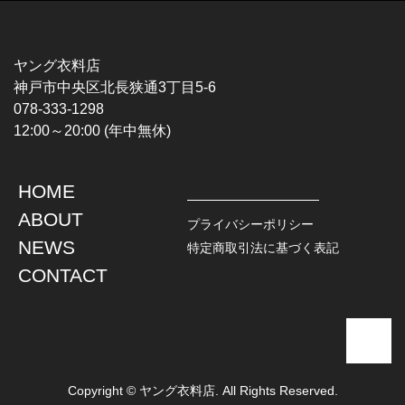
MUSIC TEE
T-SHIRTS
ROCK
MOVIE / TV
HARD ROCK / METAL
CHARACTER
HARDCORE / PUNK
MOTORCYCLE
ヤング衣料店
PROGLESSIVE ROCK
CHAMPION
神戸市中央区北長狭通3丁目5-6
POPS
SPORTS
078-333-1298
SOUL / R&B
TANK TOP
12:00～20:00 (年中無休)
ROCK FESTIVAL
OTHERS
MUSIC OTHERS
HOME
TOPS
JACKET
ABOUT
L / S SHIRT
DENIM
プライバシーポリシー
S / S SHIRT
LEATHER
NEWS
特定商取引法に基づく表記
POLO SHIRT
MILITARY
CONTACT
HAWAIIAN SHIRT
OUTDOOR
BOWLING SHIRT
WORK
SWEATSHIRT
OTHERS
SWEAT PARKA
SWEATER
CARDIGAN
Copyright © ヤング衣料店. All Rights Reserved.
VEST