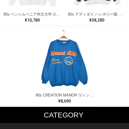
80s ペンシルベニア州立大学 USA製 ヴィンテージスウェット カレッジ アーチロゴ VELVA SHEEN ホワイト メンズL 古着 @CF0921
80s アディダス ハンガリー製 曲がりポケット ヴィンテージトラックジャケット ジャージ ブラック adidas サイズM相当 古着 @CK0248
¥10,780
¥38,280
80s CREATION MANOR ヴィンテージ スウェット バーモントヒルズ ブルー サイズL 古着 CF1004
¥8,690
CATEGORY
MUSIC TEE
T-SHIRTS