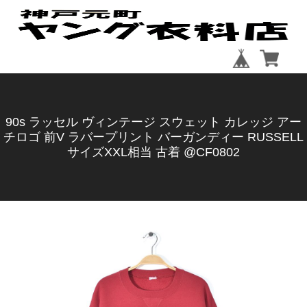
90s ラッセル ヴィンテージ スウェット カレッジ アー
チロゴ 前V ラバープリント バーガンディー RUSSELL
サイズXXL相当 古着 @CF0802