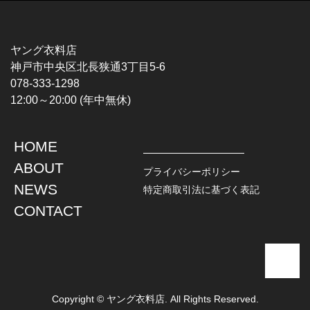
MUSIC TEE
T-SHIRTS
ROCK
MOVIE / TV
HARD ROCK / METAL
CHARACTER
HARDCORE / PUNK
MOTORCYCLE
ヤング衣料店
PROGLESSIVE ROCK
CHAMPION
神戸市中央区北長狭通3丁目5-6
POPS
SPORTS
078-333-1298
SOUL / R&B
TANK TOP
12:00～20:00 (年中無休)
ROCK FESTIVAL
OTHERS
MUSIC OTHERS
HOME
TOPS
JACKET
ABOUT
L / S SHIRT
DENIM
プライバシーポリシー
S / S SHIRT
LEATHER
NEWS
特定商取引法に基づく表記
POLO SHIRT
MILITARY
CONTACT
HAWAIIAN SHIRT
OUTDOOR
BOWLING SHIRT
WORK
SWEATSHIRT
OTHERS
SWEAT PARKA
SWEATER
CARDIGAN
Copyright © ヤング衣料店. All Rights Reserved.
VEST