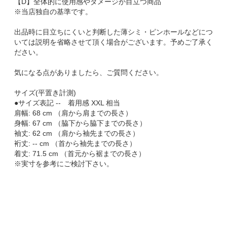
【D】全体的に使用感やダメージが目立つ商品
※当店独自の基準です。
出品時に目立ちにくいと判断した薄シミ・ピンホールなどにつ
いては説明を省略させて頂く場合がございます。予めご了承く
ださい。
気になる点がありましたら、ご質問ください。
サイズ(平置き計測)
●サイズ表記 -- 着用感 XXL 相当
肩幅: 68 cm （肩から肩までの長さ）
身幅: 67 cm （脇下から脇下までの長さ）
袖丈: 62 cm （肩から袖先までの長さ）
裄丈: -- cm （首から袖先までの長さ）
着丈: 71.5 cm （首元から裾までの長さ）
※実寸を参考にご検討下さい。