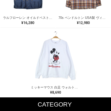
ラルフローレン オイルドベスト パイピング ブラックウォッチ 紺 ネイビー RALPH LAUREN サイズM 古着 @CJ0107
70s ペンドルトン USA製 ヴィンテージウールシャツ オープンカラー 開襟シャツ PENDLETON メンズS 古着 @CA1429
¥16,280
¥12,980
ミッキーマウス 白足 ウォルトディズニーオフィシャル スウェット ホワイト WALT DISNEY WORLD ウォルトディズニーオフィシャル サイズXL相当 古着 CF0995
¥8,690
CATEGORY