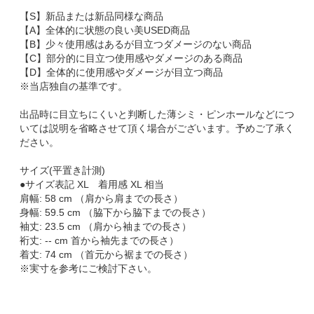
【S】新品または新品同様な商品
【A】全体的に状態の良い美USED商品
【B】少々使用感はあるが目立つダメージのない商品
【C】部分的に目立つ使用感やダメージのある商品
【D】全体的に使用感やダメージが目立つ商品
※当店独自の基準です。
出品時に目立ちにくいと判断した薄シミ・ピンホールなどにつ
いては説明を省略させて頂く場合がございます。予めご了承く
ださい。
サイズ(平置き計測)
●サイズ表記 XL 着用感 XL 相当
肩幅: 58 cm （肩から肩までの長さ）
身幅: 59.5 cm （脇下から脇下までの長さ）
袖丈: 23.5 cm （肩から袖までの長さ）
裄丈: -- cm 首から袖先までの長さ）
着丈: 74 cm （首元から裾までの長さ）
※実寸を参考にご検討下さい。