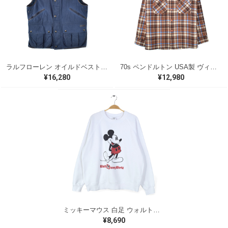
ラルフローレン オイルドベスト パイピング ブラックウォッチ 紺 ネイビー RALPH LAUREN サイズM 古着 @CJ0107
70s ペンドルトン USA製 ヴィンテージウールシャツ オープンカラー 開襟シャツ PENDLETON メンズS 古着 @CA1429
¥16,280
¥12,980
ミッキーマウス 白足 ウォルトディズニーオフィシャル スウェット ホワイト WALT DISNEY WORLD ウォルトディズニーオフィシャル サイズXL相当 古着 CF0995
¥8,690