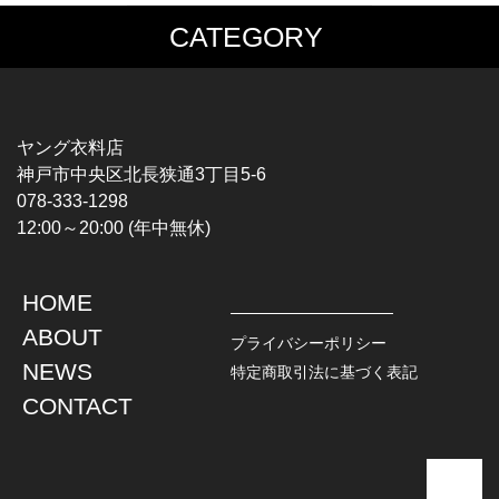
CATEGORY
MUSIC TEE
T-SHIRTS
ROCK
MOVIE / TV
HARD ROCK / METAL
CHARACTER
HARDCORE / PUNK
MOTORCYCLE
ヤング衣料店
PROGLESSIVE ROCK
CHAMPION
神戸市中央区北長狭通3丁目5-6
POPS
SPORTS
078-333-1298
SOUL / R&B
TANK TOP
12:00～20:00 (年中無休)
ROCK FESTIVAL
OTHERS
MUSIC OTHERS
HOME
TOPS
JACKET
ABOUT
L / S SHIRT
DENIM
プライバシーポリシー
S / S SHIRT
LEATHER
NEWS
特定商取引法に基づく表記
POLO SHIRT
MILITARY
CONTACT
HAWAIIAN SHIRT
OUTDOOR
BOWLING SHIRT
WORK
SWEATSHIRT
OTHERS
SWEAT PARKA