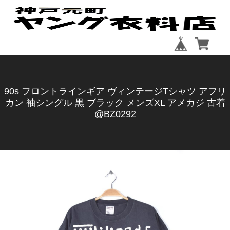
90s フロントラインギア ヴィンテージTシャツ アフリ
カン 袖シングル 黒 ブラック メンズXL アメカジ 古着
@BZ0292