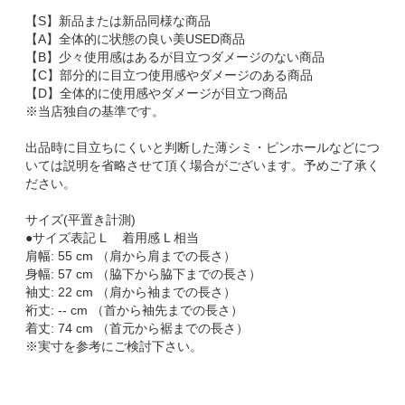
【S】新品または新品同様な商品
【A】全体的に状態の良い美USED商品
【B】少々使用感はあるが目立つダメージのない商品
【C】部分的に目立つ使用感やダメージのある商品
【D】全体的に使用感やダメージが目立つ商品
※当店独自の基準です。
出品時に目立ちにくいと判断した薄シミ・ピンホールなどにつ
いては説明を省略させて頂く場合がございます。予めご了承く
ださい。
サイズ(平置き計測)
●サイズ表記 L 着用感 L 相当
肩幅: 55 cm （肩から肩までの長さ）
身幅: 57 cm （脇下から脇下までの長さ）
袖丈: 22 cm （肩から袖までの長さ）
裄丈: -- cm （首から袖先までの長さ）
着丈: 74 cm （首元から裾までの長さ）
※実寸を参考にご検討下さい。