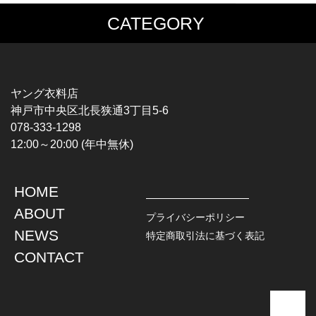
CATEGORY
MUSIC TEE
T-SHIRTS
ROCK
MOVIE / TV
HARD ROCK / METAL
CHARACTER
HARDCORE / PUNK
MOTORCYCLE
ヤング衣料店
PROGLESSIVE ROCK
CHAMPION
神戸市中央区北長狭通3丁目5-6
POPS
SPORTS
078-333-1298
SOUL / R&B
TANK TOP
12:00～20:00 (年中無休)
ROCK FESTIVAL
OTHERS
MUSIC OTHERS
HOME
TOPS
JACKET
ABOUT
L / S SHIRT
DENIM
プライバシーポリシー
S / S SHIRT
LEATHER
NEWS
特定商取引法に基づく表記
POLO SHIRT
MILITARY
CONTACT
HAWAIIAN SHIRT
OUTDOOR
BOWLING SHIRT
WORK
SWEATSHIRT
OTHERS
SWEAT PARKA