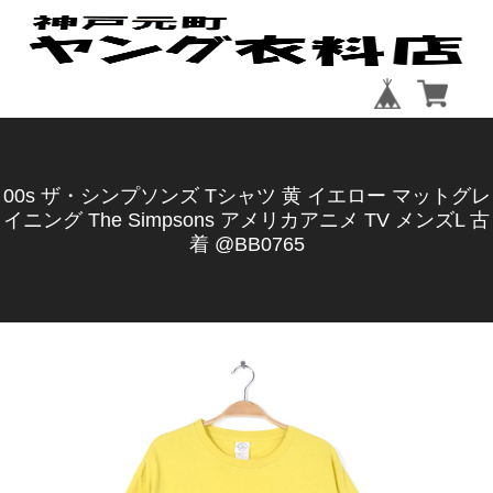
00s ザ・シンプソンズ Tシャツ 黄 イエロー マットグレ
イニング The Simpsons アメリカアニメ TV メンズL 古
着 @BB0765