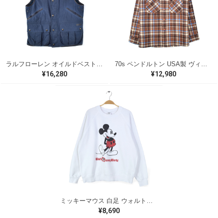
ラルフローレン オイルドベスト パイピング ブラックウォッチ 紺 ネイビー RALPH LAUREN サイズM 古着 @CJ0107
70s ペンドルトン USA製 ヴィンテージウールシャツ オープンカラー 開襟シャツ PENDLETON メンズS 古着 @CA1429
¥16,280
¥12,980
ミッキーマウス 白足 ウォルトディズニーオフィシャル スウェット ホワイト WALT DISNEY WORLD ウォルトディズニーオフィシャル サイズXL相当 古着 CF0995
¥8,690