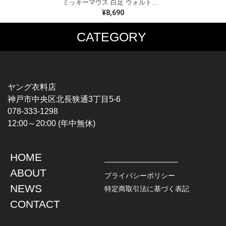
ミッキーマウス 白足 ウォルトディズニーオフィシャル スウェット ホワイト WALT DISNEY WORLD ウォルトディズニーオフィシャル サイズXL相当 古着 CF0995
¥8,690
CATEGORY
MUSIC TEE
T-SHIRTS
ROCK
MOVIE / TV
HARD ROCK / METAL
CHARACTER
HARDCORE / PUNK
MOTORCYCLE
ヤング衣料店
PROGLESSIVE ROCK
CHAMPION
神戸市中央区北長狭通3丁目5-6
POPS
SPORTS
078-333-1298
SOUL / R&B
TANK TOP
12:00～20:00 (年中無休)
ROCK FESTIVAL
OTHERS
MUSIC OTHERS
HOME
TOPS
JACKET
ABOUT
L / S SHIRT
DENIM
プライバシーポリシー
S / S SHIRT
LEATHER
NEWS
特定商取引法に基づく表記
POLO SHIRT
MILITARY
CONTACT
HAWAIIAN SHIRT
OUTDOOR
BOWLING SHIRT
WORK