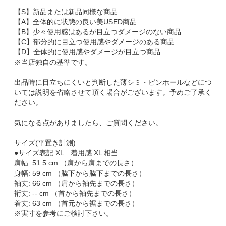
【S】新品または新品同様な商品
【A】全体的に状態の良い美USED商品
【B】少々使用感はあるが目立つダメージのない商品
【C】部分的に目立つ使用感やダメージのある商品
【D】全体的に使用感やダメージが目立つ商品
※当店独自の基準です。
出品時に目立ちにくいと判断した薄シミ・ピンホールなどにつ
いては説明を省略させて頂く場合がございます。予めご了承く
ださい。
気になる点がありましたら、ご質問ください。
サイズ(平置き計測)
●サイズ表記 XL 着用感 XL 相当
肩幅: 51.5 cm （肩から肩までの長さ）
身幅: 59 cm （脇下から脇下までの長さ）
袖丈: 66 cm （肩から袖先までの長さ）
裄丈: -- cm （首から袖先までの長さ）
着丈: 63 cm （首元から裾までの長さ）
※実寸を参考にご検討下さい。