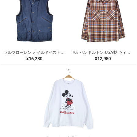
ラルフローレン オイルドベスト パイピング ブラックウォッチ 紺 ネイビー RALPH LAUREN サイズM 古着 @CJ0107
70s ペンドルトン USA製 ヴィンテージウールシャツ オープンカラー 開襟シャツ PENDLETON メンズS 古着 @CA1429
¥16,280
¥12,980