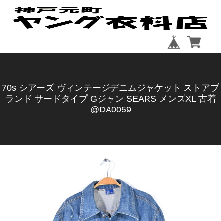
70s シアーズ ヴィンテージデニムジャケット ストアブ
ランド サードタイプ Gジャン SEARS メンズXL 古着
@DA0059