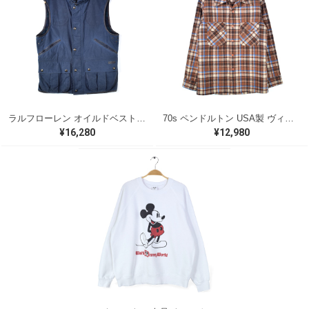
ラルフローレン オイルドベスト パイピング ブラックウォッチ 紺 ネイビー RALPH LAUREN サイズM 古着 @CJ0107
70s ペンドルトン USA製 ヴィンテージウールシャツ オープンカラー 開襟シャツ PENDLETON メンズS 古着 @CA1429
¥16,280
¥12,980