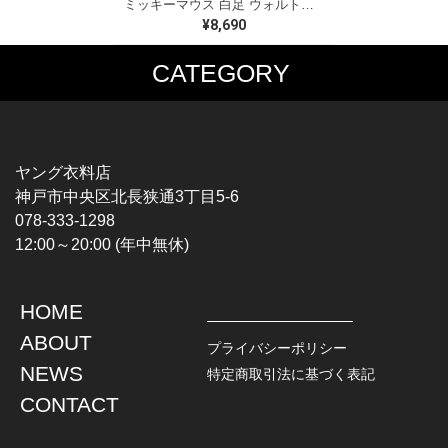
ミッキーマウス 白足 ウォルトディズニーオフィシャル スウェット ホワイト WALT DISNEY WORLD ウォルトディズニーオフィシャル サイズXL相当 古着 CF0995
¥8,690
CATEGORY
MUSIC TEE
T-SHIRTS
ROCK
MOVIE / TV
HARD ROCK / METAL
CHARACTER
HARDCORE / PUNK
MOTORCYCLE
ヤング衣料店
PROGLESSIVE ROCK
CHAMPION
神戸市中央区北長狭通3丁目5-6
POPS
SPORTS
078-333-1298
SOUL / R&B
TANK TOP
12:00～20:00 (年中無休)
ROCK FESTIVAL
OTHERS
MUSIC OTHERS
HOME
TOPS
JACKET
ABOUT
L / S SHIRT
DENIM
プライバシーポリシー
S / S SHIRT
LEATHER
NEWS
特定商取引法に基づく表記
POLO SHIRT
MILITARY
CONTACT
HAWAIIAN SHIRT
OUTDOOR
BOWLING SHIRT
WORK