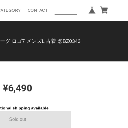
CATEGORY
CONTACT
グ ロゴ7 メンズL 古着 @BZ0343
¥6,490
tional shipping available
Sold out