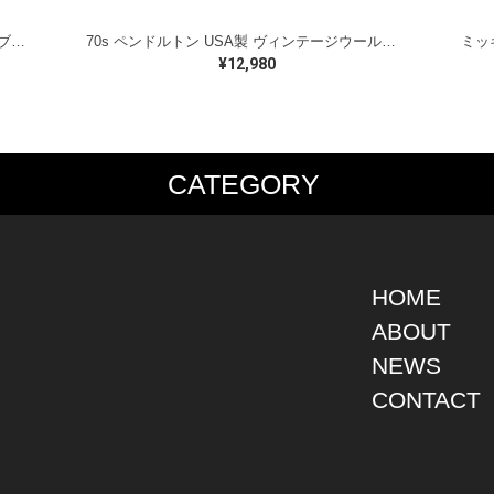
ラルフローレン オイルドベスト パイピング ブラックウォッチ 紺 ネイビー RALPH LAUREN サイズM 古着 @CJ0107
70s ペンドルトン USA製 ヴィンテージウールシャツ オープンカラー 開襟シャツ PENDLETON メンズS 古着 @CA1429
¥12,980
CATEGORY
PS
JACKET
BOTTOMS
SHO
S SHIRT
DENIM
DENIM
BOOT
S SHIRT
LEATHER
MILITARY
DRES
O SHIRT
MILITARY
ALL IN ONE / OVER ALL
SNEA
HOME
AIIAN SHIRT
OUTDOOR
OTHERS
OTHE
ABOUT
LING SHIRT
WORK
NEWS
ATSHIRT
OTHERS
AT PARKA
CONTACT
EATER
DIGAN
T
RTS WEAR