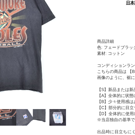
日本
商品詳細
色: フェードブラッ
素材: コットン
コンディションラン
こちらの商品は 【
画像のように、裾に
【S】新品または新
【A】全体的に状態
【B】少々使用感は
【C】部分的に目立
【D】全体的に使用
※当店独自の基準で
出品時に目立ちに