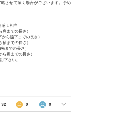
省略させて頂く場合がございます。予め
感 L 相当
肩から肩までの長さ）
 （脇下から脇下までの長さ）
肩から袖までの長さ）
から袖先までの長さ）
首元から裾までの長さ）
討下さい。
32
0
0