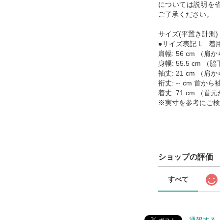
については説明を
ご了承ください。
サイズ(平置き計測)
●サイズ表記 L 着用
肩幅: 56 cm （
身幅: 55.5 cm
袖丈: 21 cm （
裄丈: -- cm 首
着丈: 71 cm （
※実寸を参考にご検
ショップの評価
すべて