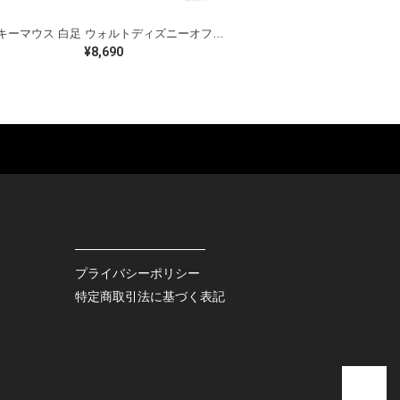
ミッキーマウス 白足 ウォルトディズニーオフィシャル スウェット ホワイト WALT DISNEY WORLD ウォルトディズニーオフィシャル サイズXL相当 古着 CF0995
¥8,690
ES
BAGS
GOODS
S
LEATHER
ROCKITEM
S SHOES
OUTDOOR
HAT / CAP
KER
SPORTS
ACCESSORY
RS
OTHERS
MISC.
プライバシーポリシー
INTERIOR
特定商取引法に基づく表記