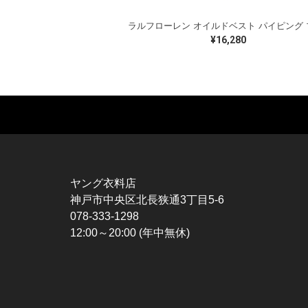
¥16,280
MUSIC TEE
T-SHIRTS
TO
ROCK
MOVIE / TV
L / 
HARD ROCK / METAL
CHARACTER
S / 
HARDCORE / PUNK
MOTORCYCLE
POL
ヤング衣料店
PROGLESSIVE ROCK
CHAMPION
HAW
神戸市中央区北長狭通3丁目5-6
POPS
SPORTS
BOW
078-333-1298
SOUL / R&B
TANK TOP
SWE
12:00～20:00 (年中無休)
ROCK FESTIVAL
OTHERS
SWE
MUSIC OTHERS
SW
CAR
VES
SPO