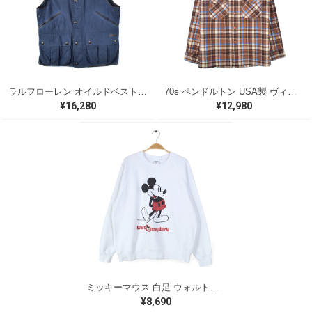
ラルフローレン オイルドベスト パイピング ブラックウォッチ 紺 ネイビー RALPH LAUREN サイズM 古着 @CJ0107
70s ペンドルトン USA製 ヴィンテージウールシャツ オープンカラー 開襟シャツ PENDLETON メンズS 古着 @CA1429
¥16,280
¥12,980
ミッキーマウス 白足 ウォルトディズニーオフィシャル スウェット ホワイト WALT DISNEY WORLD ウォルトディズニーオフィシャル サイズXL相当 古着 CF0995
¥8,690