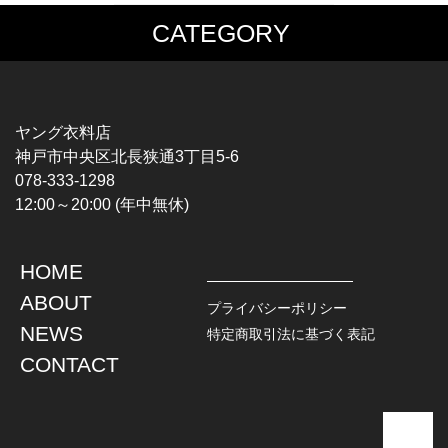
CATEGORY
MUSIC TEE
T-SHIRTS
ROCK
MOVIE / TV
HARD ROCK / METAL
CHARACTER
HARDCORE / PUNK
MOTORCYCLE
ヤング衣料店
PROGLESSIVE ROCK
CHAMPION
神戸市中央区北長狭通3丁目5-6
POPS
SPORTS
078-333-1298
SOUL / R&B
TANK TOP
12:00～20:00 (年中無休)
ROCK FESTIVAL
OTHERS
MUSIC OTHERS
HOME
TOPS
JACKET
ABOUT
L / S SHIRT
DENIM
プライバシーポリシー
S / S SHIRT
LEATHER
NEWS
特定商取引法に基づく表記
POLO SHIRT
MILITARY
CONTACT
HAWAIIAN SHIRT
OUTDOOR
BOWLING SHIRT
WORK
SWEATSHIRT
OTHERS
SWEAT PARKA