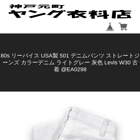
80s リーバイス USA製 501 デニムパンツ ストレートジ
ーンズ カラーデニム ライトグレー 灰色 Levis W30 古
着 @EA0298