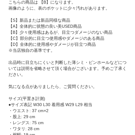
こちらの商品は 【B】になります。
画像のように、表のポケットに少々汚れがあります。
【S】新品または新品同様な商品
【A】全体的に状態の良い美USED商品
【B】少々使用感はあるが、目立つダメージのない商品
【C】部分的に目立つ使用感やダメージのある商品
【D】全体的に使用感やダメージが目立つ商品
※当店独自の基準です。
出品時に目立ちにくいと判断した薄シミ・ピンホールなどにつ
いては説明を省略させて頂く場合がございます。予めご了承く
ださい。
気になる点がありましたら、ご質問ください。
サイズ(平置き計測)
●サイズ表記 W30 L30 着用感 W29 L29 相当
・ウエスト: 37 cm×2
・股上: 29 cm
・レングス: 75 cm
・ワタリ: 28 cm
・裾幅: 19 cm