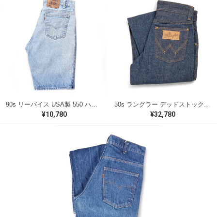
90s リーバイス USA製 550 ハーフパンツ デニムショーツ ヴィンテージジーンズ サイズW30 Levis 古着 @EA0330
50s ラングラー デッドストック USA製 11BZ 縦ベル ヴィンテージジーンズ デニムパンツ キッズ用 サイズW23相当 古着 @EA0338
¥10,780
¥32,780