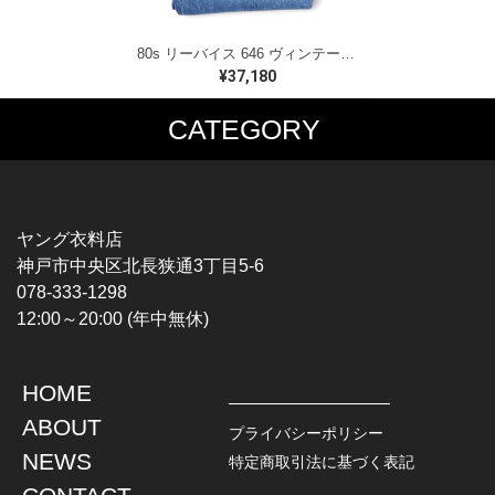
80s リーバイス 646 ヴィンテージデニムパンツ ヴィンテージジーンズ フレア 色残り有り オレンジタブ Levis 大きいサイズ W32 古着 EA0342
¥37,180
CATEGORY
MUSIC TEE
T-SHIRTS
ROCK
MOVIE / TV
HARD ROCK / METAL
CHARACTER
HARDCORE / PUNK
MOTORCYCLE
ヤング衣料店
PROGLESSIVE ROCK
CHAMPION
神戸市中央区北長狭通3丁目5-6
POPS
SPORTS
078-333-1298
SOUL / R&B
TANK TOP
12:00～20:00 (年中無休)
ROCK FESTIVAL
OTHERS
MUSIC OTHERS
HOME
TOPS
JACKET
ABOUT
L / S SHIRT
DENIM
プライバシーポリシー
S / S SHIRT
LEATHER
NEWS
特定商取引法に基づく表記
POLO SHIRT
MILITARY