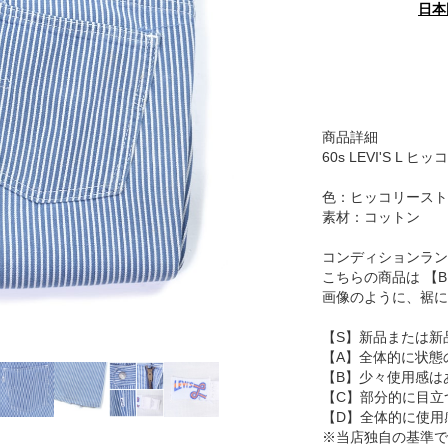
日本
商品詳細
60s LEVI'S L
色：ヒッコリースト
素材：コットン
コンディションラン
こちらの商品は 【
画像のように、裾に
【S】新品または新
【A】全体的に状態
【B】少々使用感は
【C】部分的に目立
【D】全体的に使用
※当店独自の基準で