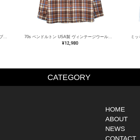
ラルフローレン オイルドベスト パイピング ブラックウォッチ 紺 ネイビー RALPH LAUREN サイズM 古着 @CJ0107
70s ペンドルトン USA製 ヴィンテージウールシャツ オープンカラー 開襟シャツ PENDLETON メンズS 古着 @CA1429
¥12,980
CATEGORY
PS
JACKET
BOTTOMS
SHO
S SHIRT
DENIM
DENIM
BOOT
S SHIRT
LEATHER
MILITARY
DRES
O SHIRT
MILITARY
ALL IN ONE / OVER ALL
SNEA
HOME
AIIAN SHIRT
OUTDOOR
OTHERS
OTHE
ABOUT
LING SHIRT
WORK
NEWS
ATSHIRT
OTHERS
AT PARKA
CONTACT