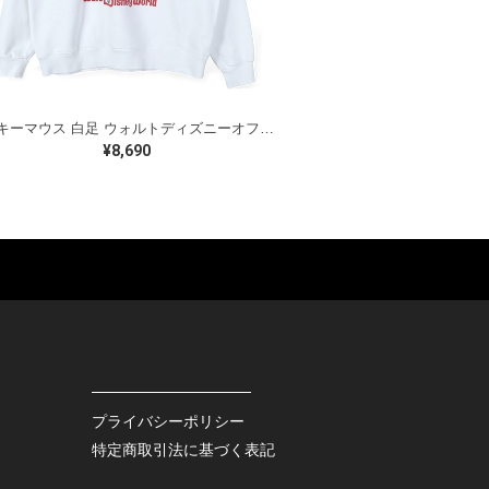
ミッキーマウス 白足 ウォルトディズニーオフィシャル スウェット ホワイト WALT DISNEY WORLD ウォルトディズニーオフィシャル サイズXL相当 古着 CF0995
¥8,690
ES
BAGS
GOODS
S
LEATHER
ROCKITEM
S SHOES
OUTDOOR
HAT / CAP
KER
SPORTS
ACCESSORY
RS
OTHERS
MISC.
プライバシーポリシー
INTERIOR
特定商取引法に基づく表記