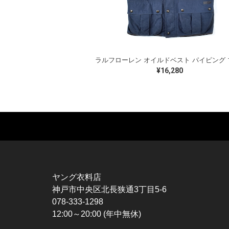
¥16,280
MUSIC TEE
T-SHIRTS
TO
ROCK
MOVIE / TV
L / 
HARD ROCK / METAL
CHARACTER
S / 
HARDCORE / PUNK
MOTORCYCLE
POL
ヤング衣料店
PROGLESSIVE ROCK
CHAMPION
HAW
神戸市中央区北長狭通3丁目5-6
POPS
SPORTS
BOW
078-333-1298
SOUL / R&B
TANK TOP
SWE
12:00～20:00 (年中無休)
ROCK FESTIVAL
OTHERS
SWE