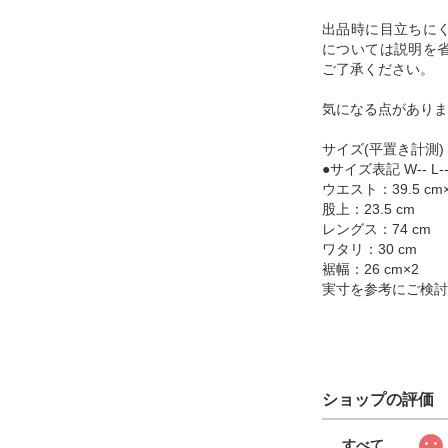
出品時に目立ちに
については説明を
ご了承ください。
気になる点がありま
サイズ(平置き計測)
●サイズ表記 W-- L--
ウエスト：39.5 cm
股上：23.5 cm
レングス：74 cm
ワタリ：30 cm
裾幅：26 cm×2
実寸を参考にご検討
ショップの評価
すべて