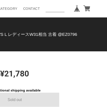
CATEGORY
CONTACT
 L レディースW31相当 古着 @EZ0796
¥21,780
tional shipping available
Sold out