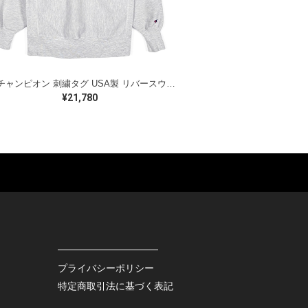
90s チャンピオン 刺繍タグ USA製 リバースウィーブ ヴィンテージ スウェット アーチロゴ カレッジ グレー CHAMPION サイズL 古着 CF1026
¥21,780
ES
BAGS
GOODS
S
LEATHER
ROCKITEM
S SHOES
OUTDOOR
HAT / CAP
KER
SPORTS
ACCESSORY
RS
OTHERS
MISC.
プライバシーポリシー
INTERIOR
特定商取引法に基づく表記