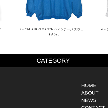
80s ペンシルベニア州立大学 USA製 ヴィンテージスウェット カレッジ アーチロゴ VELVA SHEEN ホワイト メンズL 古着 @CF0921
80s CREATION MANOR ヴィンテージ スウェット バーモントヒルズ ブルー サイズL 古着 CF1004
¥8,690
CATEGORY
PS
JACKET
BOTTOMS
SHO
S SHIRT
DENIM
DENIM
BOOT
S SHIRT
LEATHER
MILITARY
DRES
O SHIRT
MILITARY
ALL IN ONE / OVER ALL
SNEA
HOME
AIIAN SHIRT
OUTDOOR
OTHERS
OTHE
ABOUT
LING SHIRT
WORK
NEWS
ATSHIRT
OTHERS
AT PARKA
CONTACT