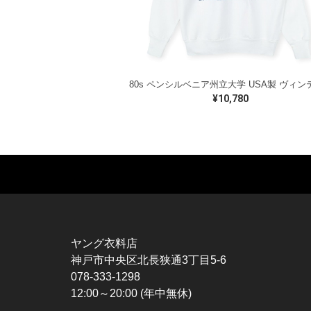
¥10,780
MUSIC TEE
T-SHIRTS
TO
ROCK
MOVIE / TV
L / 
HARD ROCK / METAL
CHARACTER
S / 
HARDCORE / PUNK
MOTORCYCLE
POL
ヤング衣料店
PROGLESSIVE ROCK
CHAMPION
HAW
神戸市中央区北長狭通3丁目5-6
POPS
SPORTS
BOW
078-333-1298
SOUL / R&B
TANK TOP
SWE
12:00～20:00 (年中無休)
ROCK FESTIVAL
OTHERS
SWE