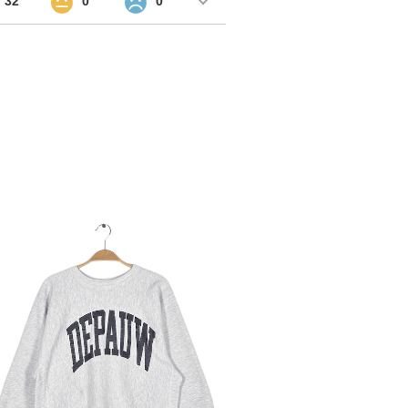
32
0
0