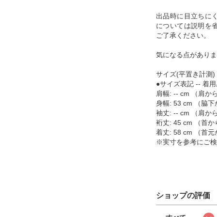
出品時に目立ちに
については説明を
ご了承ください。
気になる点がありま
サイズ(平置き計測)
●サイズ表記 -- 着用
肩幅: -- cm （
身幅: 53 cm （
袖丈: -- cm （
裄丈: 45 cm （
着丈: 58 cm （
※実寸を参考にご検
ショップの評価