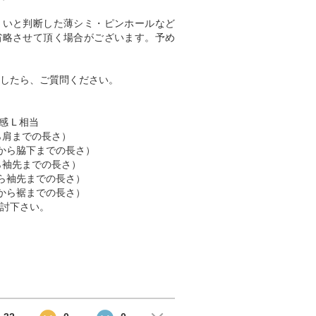
くいと判断した薄シミ・ピンホールなど
省略させて頂く場合がございます。予め
したら、ご質問ください。
感 L 相当
肩から肩までの長さ）
脇下から脇下までの長さ）
肩から袖先までの長さ）
首から袖先までの長さ）
首元から裾までの長さ）
討下さい。