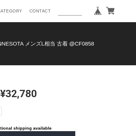
CATEGORY
CONTACT
SOTA メンズL相当 古着 @CF0858
¥32,780
tional shipping available