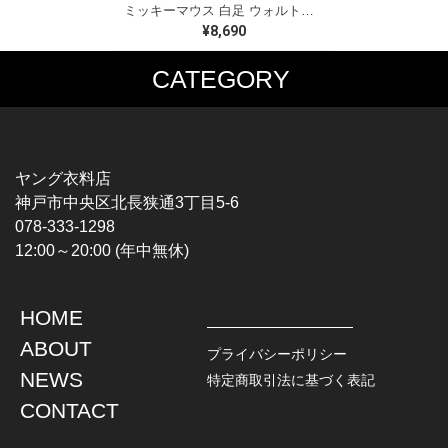
ミッキーマウス 白足 ウォルトディズニーオフィシャル スウェット ホワイト WALT DISNEY WORLD ウォルトディズニーオフィシャル サイズXL相当 古着 CF0995
¥8,690
CATEGORY
MUSIC TEE
T-SHIRTS
ROCK
MOVIE / TV
HARD ROCK / METAL
CHARACTER
HARDCORE / PUNK
MOTORCYCLE
ヤング衣料店
PROGLESSIVE ROCK
CHAMPION
神戸市中央区北長狭通3丁目5-6
POPS
SPORTS
078-333-1298
SOUL / R&B
TANK TOP
12:00～20:00 (年中無休)
ROCK FESTIVAL
OTHERS
MUSIC OTHERS
HOME
TOPS
JACKET
ABOUT
L / S SHIRT
DENIM
プライバシーポリシー
S / S SHIRT
LEATHER
NEWS
特定商取引法に基づく表記
POLO SHIRT
MILITARY
CONTACT
HAWAIIAN SHIRT
OUTDOOR
BOWLING SHIRT
WORK