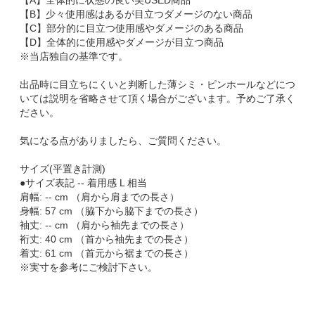
【A】全体的に状態の良い美USED商品
【B】少々使用感はあるが目立つダメージのない商品
【C】部分的に目立つ使用感やダメージのある商品
【D】全体的に使用感やダメージが目立つ商品
※当店独自の基準です。
出品時に目立ちにくいと判断した薄シミ・ピンホールなどにつ
いては説明を省略させて頂く場合がございます。予めご了承く
ださい。
気になる点がありましたら、ご質問ください。
サイズ(平置き計測)
●サイズ表記 -- 着用感 L 相当
肩幅: -- cm （肩から肩までの長さ）
身幅: 57 cm （脇下から脇下までの長さ）
袖丈: -- cm （肩から袖先までの長さ）
裄丈: 40 cm （首から袖先までの長さ）
着丈: 61 cm （首元から裾までの長さ）
※実寸を参考にご検討下さい。