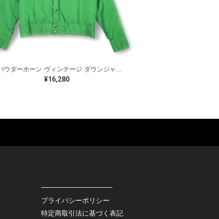
80s パウダーホーン ヴィンテージ ダウンジャケット ネイビー グリーン POWDERHORN サイズS 古着 DD0494
¥16,280
ES
BAGS
GOODS
S
LEATHER
ROCKITEM
S SHOES
OUTDOOR
HAT / CAP
KER
SPORTS
ACCESSORY
RS
OTHERS
MISC.
プライバシーポリシー
INTERIOR
特定商取引法に基づく表記