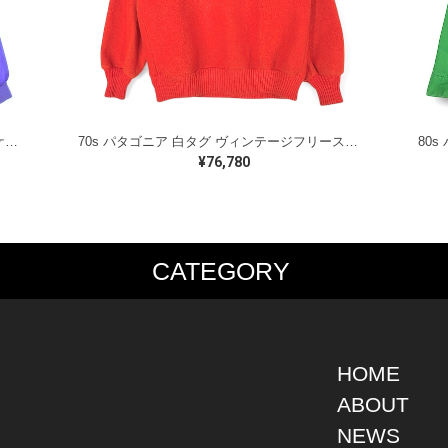
90s コロンビア リバーシブル ナイロンジャケット 旧タグ パープル レッド アウトドア COLUMBIA サイズL 古着 @DD0434
70s パタゴニア 白タグ ヴィンテージフリースジャケット オレンジ プルオーバー PATAGONIA アウトドア サイズL相当 古着 @DD0442
¥76,780
CATEGORY
PS
JACKET
BOTTOMS
SHO
S SHIRT
DENIM
DENIM
BOOT
S SHIRT
LEATHER
MILITARY
DRES
O SHIRT
MILITARY
ALL IN ONE / OVER ALL
SNEA
HOME
AIIAN SHIRT
OUTDOOR
OTHERS
OTHE
ABOUT
LING SHIRT
WORK
NEWS
ATSHIRT
OTHERS