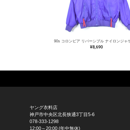
¥8,690
MUSIC TEE
T-SHIRTS
TO
ROCK
MOVIE / TV
L / 
HARD ROCK / METAL
CHARACTER
S / 
HARDCORE / PUNK
MOTORCYCLE
POL
ヤング衣料店
PROGLESSIVE ROCK
CHAMPION
HAW
神戸市中央区北長狭通3丁目5-6
POPS
SPORTS
BOW
078-333-1298
SOUL / R&B
TANK TOP
SWE
12:00～20:00 (年中無休)