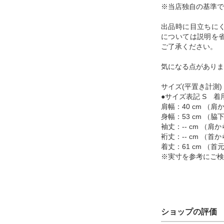
※当店独自の基準で
出品時に目立ちに
については説明を
ご了承ください。
気になる点がありま
サイズ(平置き計測)
●サイズ表記 S 着用
肩幅：40 cm （
身幅：53 cm （
袖丈：-- cm （
裄丈：-- cm （
着丈：61 cm （
※実寸を参考にご検
ショップの評価