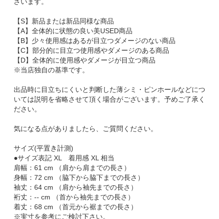
ざいます。
【S】新品または新品同様な商品
【A】全体的に状態の良い美USED商品
【B】少々使用感はあるが目立つダメージのない商品
【C】部分的に目立つ使用感やダメージのある商品
【D】全体的に使用感やダメージが目立つ商品
※当店独自の基準です。
出品時に目立ちにくいと判断した薄シミ・ピンホールなどにつ
いては説明を省略させて頂く場合がございます。予めご了承く
ださい。
気になる点がありましたら、ご質問ください。
サイズ(平置き計測)
●サイズ表記 XL 着用感 XL 相当
肩幅：61 cm （肩から肩までの長さ）
身幅：72 cm （脇下から脇下までの長さ）
袖丈：64 cm （肩から袖先までの長さ）
裄丈：-- cm （首から袖先までの長さ）
着丈：68 cm （首元から裾までの長さ）
※実寸を参考にご検討下さい。