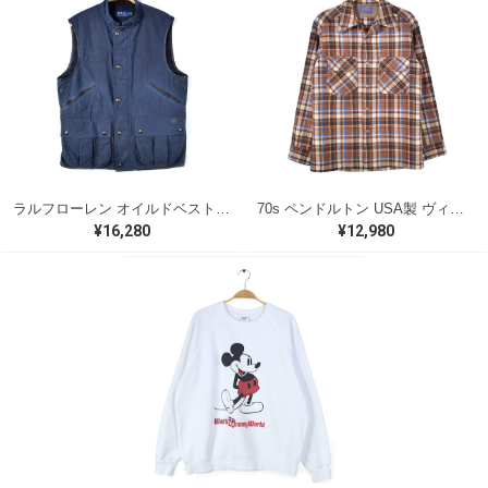
ラルフローレン オイルドベスト パイピング ブラックウォッチ 紺 ネイビー RALPH LAUREN サイズM 古着 @CJ0107
70s ペンドルトン USA製 ヴィンテージウールシャツ オープンカラー 開襟シャツ PENDLETON メンズS 古着 @CA1429
¥16,280
¥12,980