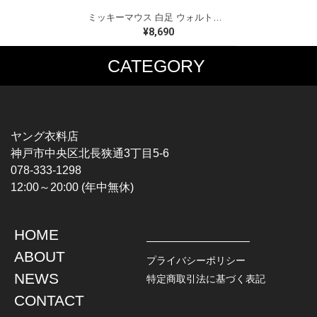
ミッキーマウス 白足 ウォルトディズニーオフィシャル スウェット ホワイト WALT DISNEY WORLD ウォルトディズニーオフィシャル サイズXL相当 古着 CF0995
¥8,690
CATEGORY
MUSIC TEE
T-SHIRTS
ROCK
MOVIE / TV
HARD ROCK / METAL
CHARACTER
HARDCORE / PUNK
MOTORCYCLE
ヤング衣料店
PROGLESSIVE ROCK
CHAMPION
神戸市中央区北長狭通3丁目5-6
POPS
SPORTS
078-333-1298
SOUL / R&B
TANK TOP
12:00～20:00 (年中無休)
ROCK FESTIVAL
OTHERS
MUSIC OTHERS
HOME
TOPS
JACKET
ABOUT
L / S SHIRT
DENIM
プライバシーポリシー
S / S SHIRT
LEATHER
NEWS
特定商取引法に基づく表記
POLO SHIRT
MILITARY
CONTACT
HAWAIIAN SHIRT
OUTDOOR