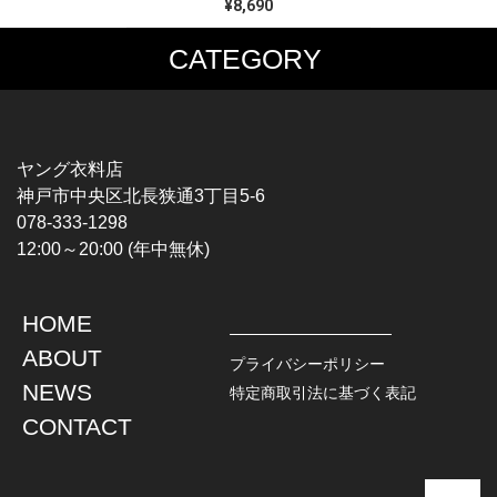
¥8,690
CATEGORY
MUSIC TEE
T-SHIRTS
ROCK
MOVIE / TV
HARD ROCK / METAL
CHARACTER
HARDCORE / PUNK
MOTORCYCLE
ヤング衣料店
PROGLESSIVE ROCK
CHAMPION
神戸市中央区北長狭通3丁目5-6
POPS
SPORTS
078-333-1298
SOUL / R&B
TANK TOP
12:00～20:00 (年中無休)
ROCK FESTIVAL
OTHERS
MUSIC OTHERS
HOME
TOPS
JACKET
ABOUT
L / S SHIRT
DENIM
プライバシーポリシー
S / S SHIRT
LEATHER
NEWS
特定商取引法に基づく表記
POLO SHIRT
MILITARY
CONTACT
HAWAIIAN SHIRT
OUTDOOR
BOWLING SHIRT
WORK
SWEATSHIRT
OTHERS