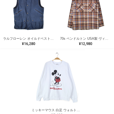
ラルフローレン オイルドベスト パイピング ブラックウォッチ 紺 ネイビー RALPH LAUREN サイズM 古着 @CJ0107
70s ペンドルトン USA製 ヴィンテージウールシャツ オープンカラー 開襟シャツ PENDLETON メンズS 古着 @CA1429
¥16,280
¥12,980
ミッキーマウス 白足 ウォルトディズニーオフィシャル スウェット ホワイト WALT DISNEY WORLD ウォルトディズニーオフィシャル サイズXL相当 古着 CF0995