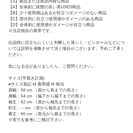
【S】新品または新品同様な商品
【A】全体的に状態の良い美USED商品
【B】少々使用感はあるが目立つダメージのない商品
【C】部分的に目立つ使用感やダメージのある商品
【D】全体的に使用感やダメージが目立つ商品
※当店独自の基準です。
出品時に目立ちにくいと判断した薄シミ・ピンホールなどにつ
いては説明を省略させて頂く場合がございます。予めご了承く
ださい。
気になる点がありましたら、ご質問ください。
サイズ(平置き計測)
●サイズ表記 M 着用感 M 相当
肩幅：58 cm （肩から肩までの長さ）
身幅：54 cm （脇下から脇下までの長さ）
袖丈：62 cm （肩から袖先までの長さ）
裄丈：-- cm （首から袖先までの長さ）
着丈：66 cm （首元から裾までの長さ）
※実寸を参考にご検討下さい。