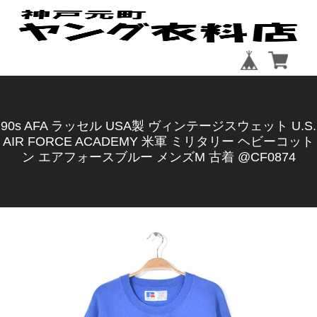
90s AFA ラッセル USA製 ヴィンテージスウェット U.S.
AIR FORCE ACADEMY 米軍 ミリタリー ヘビーコット
ン エアフォースブルー メンズM 古着 @CF0874