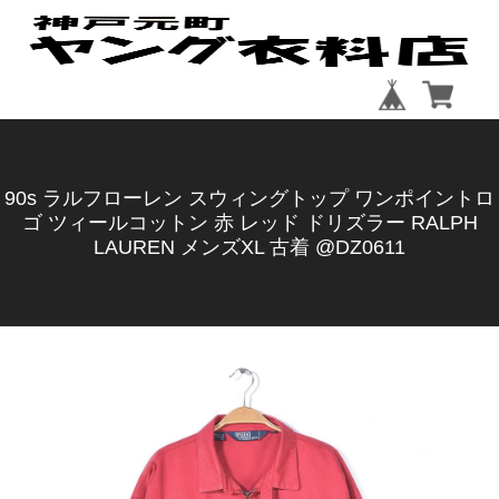
90s ラルフローレン スウィングトップ ワンポイントロ
ゴ ツィールコットン 赤 レッド ドリズラー RALPH
LAUREN メンズXL 古着 @DZ0611