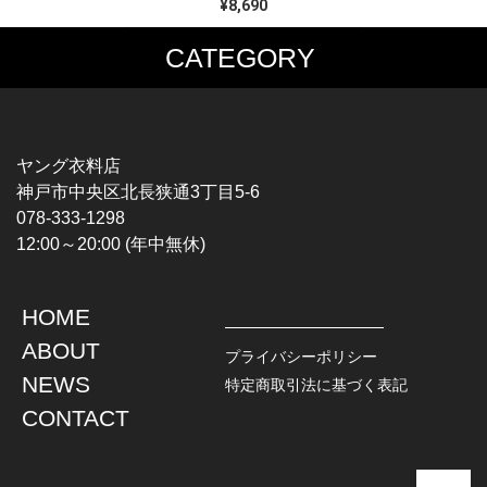
¥8,690
CATEGORY
MUSIC TEE
T-SHIRTS
ROCK
MOVIE / TV
HARD ROCK / METAL
CHARACTER
HARDCORE / PUNK
MOTORCYCLE
ヤング衣料店
PROGLESSIVE ROCK
CHAMPION
神戸市中央区北長狭通3丁目5-6
POPS
SPORTS
078-333-1298
SOUL / R&B
TANK TOP
12:00～20:00 (年中無休)
ROCK FESTIVAL
OTHERS
MUSIC OTHERS
HOME
TOPS
JACKET
ABOUT
L / S SHIRT
DENIM
プライバシーポリシー
S / S SHIRT
LEATHER
NEWS
特定商取引法に基づく表記
POLO SHIRT
MILITARY
CONTACT
HAWAIIAN SHIRT
OUTDOOR
BOWLING SHIRT
WORK
SWEATSHIRT
OTHERS