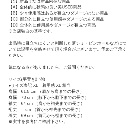
【S】新品または新品同様な商品
【A】全体的に状態の良い美USED商品
【B】少々使用感はあるが目立つダメージのない商品
【C】部分的に目立つ使用感やダメージのある商品
【D】全体的に使用感やダメージが目立つ商品
※当店独自の基準です。
出品時に目立ちにくいと判断した薄シミ・ピンホールなどにつ
いては説明を省略させて頂く場合がございます。予めご了承く
ださい。
気になる点がありましたら、ご質問ください。
サイズ(平置き計測)
●サイズ表記 XL 着用感 XL 相当
肩幅：61.5 cm （肩から肩までの長さ）
身幅：73 cm （脇下から脇下までの長さ）
袖丈：64 cm （肩から袖先までの長さ）
裄丈：-- cm （首から袖先までの長さ）
着丈：69 cm （首元から裾までの長さ）
※実寸を参考にご検討下さい。