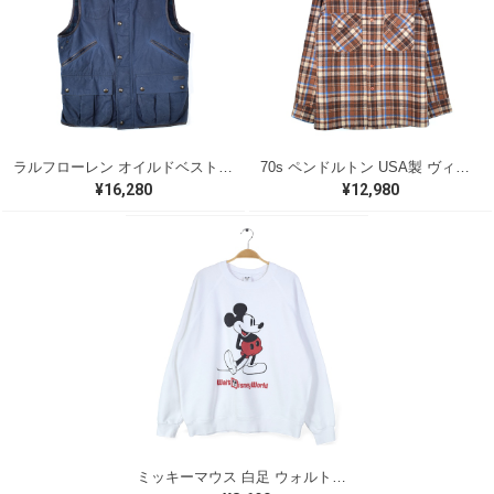
ラルフローレン オイルドベスト パイピング ブラックウォッチ 紺 ネイビー RALPH LAUREN サイズM 古着 @CJ0107
70s ペンドルトン USA製 ヴィンテージウールシャツ オープンカラー 開襟シャツ PENDLETON メンズS 古着 @CA1429
¥16,280
¥12,980
ミッキーマウス 白足 ウォルトディズニーオフィシャル スウェット ホワイト WALT DISNEY WORLD ウォルトディズニーオフィシャル サイズXL相当 古着 CF0995