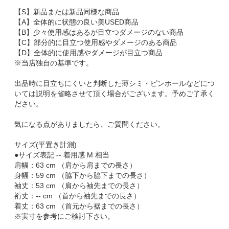
【S】新品または新品同様な商品
【A】全体的に状態の良い美USED商品
【B】少々使用感はあるが目立つダメージのない商品
【C】部分的に目立つ使用感やダメージのある商品
【D】全体的に使用感やダメージが目立つ商品
※当店独自の基準です。
出品時に目立ちにくいと判断した薄シミ・ピンホールなどにつ
いては説明を省略させて頂く場合がございます。予めご了承く
ださい。
気になる点がありましたら、ご質問ください。
サイズ(平置き計測)
●サイズ表記 -- 着用感 M 相当
肩幅：63 cm （肩から肩までの長さ）
身幅：59 cm （脇下から脇下までの長さ）
袖丈：53 cm （肩から袖先までの長さ）
裄丈：-- cm （首から袖先までの長さ）
着丈：63 cm （首元から裾までの長さ）
※実寸を参考にご検討下さい。