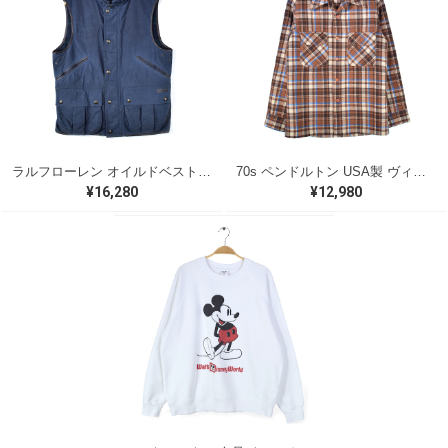
ラルフローレン オイルドベスト パイピング ブラックウォッチ 紺 ネイビー RALPH LAUREN サイズM 古着 @CJ0107
70s ペンドルトン USA製 ヴィンテージウールシャツ オープンカラー 開襟シャツ PENDLETON メンズS 古着 @CA1429
¥16,280
¥12,980