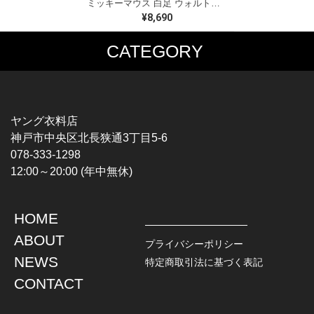
ミッキーマウス 白足 ウォルトディズニーオフィシャル スウェット ホワイト WALT DISNEY WORLD ウォルトディズニーオフィシャル サイズXL相当 古着 CF0995
¥8,690
CATEGORY
MUSIC TEE
T-SHIRTS
ROCK
MOVIE / TV
HARD ROCK / METAL
CHARACTER
HARDCORE / PUNK
MOTORCYCLE
ヤング衣料店
PROGLESSIVE ROCK
CHAMPION
神戸市中央区北長狭通3丁目5-6
POPS
SPORTS
078-333-1298
SOUL / R&B
TANK TOP
12:00～20:00 (年中無休)
ROCK FESTIVAL
OTHERS
MUSIC OTHERS
HOME
TOPS
JACKET
ABOUT
L / S SHIRT
DENIM
プライバシーポリシー
S / S SHIRT
LEATHER
NEWS
特定商取引法に基づく表記
POLO SHIRT
MILITARY
CONTACT
HAWAIIAN SHIRT
OUTDOOR
BOWLING SHIRT
WORK