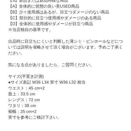
【S】新品または新品同様な商品
【A】全体的に状態の良い美USED商品
【B】少々使用感はあるが、目立つダメージのない商品
【C】部分的に目立つ使用感やダメージのある商品
【D】全体的に使用感やダメージが目立つ商品
※当店独自の基準です。
出品時に目立ちにくいと判断した薄シミ・ピンホールなどにつ
いては説明を省略させて頂く場合がございます。予めご了承く
ださい。
気になる点がありましたら、ご質問ください。
サイズ(平置き計測)
●サイズ表記 W36 L34 実寸 W36 L32 相当
ウエスト：45 cm×2
股上：33.5 cm
レングス：72 cm
ワタリ：38 cm
裾幅：25 cm×2
実寸を参考にご検討下さい。