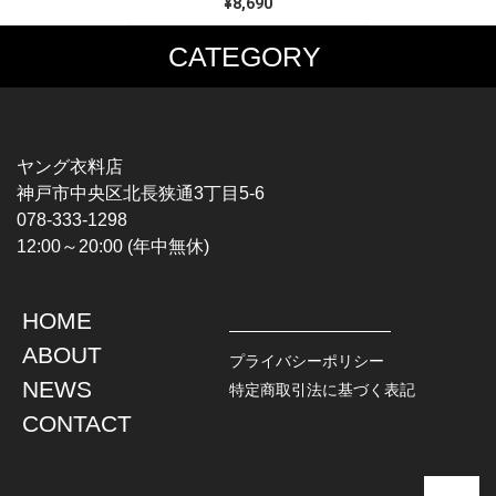
¥8,690
CATEGORY
MUSIC TEE
T-SHIRTS
ROCK
MOVIE / TV
HARD ROCK / METAL
CHARACTER
HARDCORE / PUNK
MOTORCYCLE
ヤング衣料店
PROGLESSIVE ROCK
CHAMPION
神戸市中央区北長狭通3丁目5-6
POPS
SPORTS
078-333-1298
SOUL / R&B
TANK TOP
12:00～20:00 (年中無休)
ROCK FESTIVAL
OTHERS
MUSIC OTHERS
HOME
TOPS
JACKET
ABOUT
L / S SHIRT
DENIM
プライバシーポリシー
S / S SHIRT
LEATHER
NEWS
特定商取引法に基づく表記
POLO SHIRT
MILITARY
CONTACT
HAWAIIAN SHIRT
OUTDOOR
BOWLING SHIRT
WORK
SWEATSHIRT
OTHERS