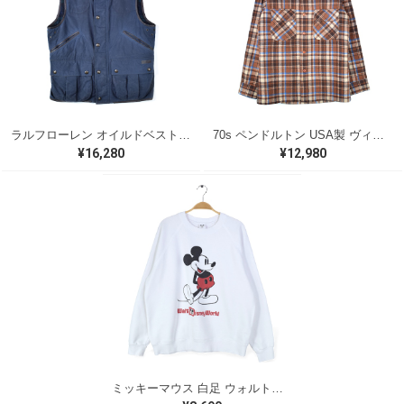
ラルフローレン オイルドベスト パイピング ブラックウォッチ 紺 ネイビー RALPH LAUREN サイズM 古着 @CJ0107
70s ペンドルトン USA製 ヴィンテージウールシャツ オープンカラー 開襟シャツ PENDLETON メンズS 古着 @CA1429
¥16,280
¥12,980
ミッキーマウス 白足 ウォルトディズニーオフィシャル スウェット ホワイト WALT DISNEY WORLD ウォルトディズニーオフィシャル サイズXL相当 古着 CF0995