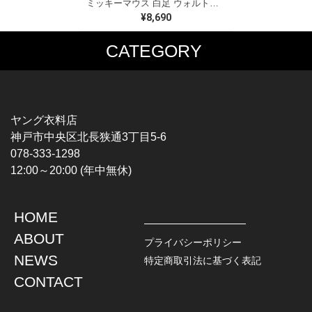
ミッキーマウス 白足 ウォルトディズニーオフィシャル スウェット ホワイト WALT DISNEY WORLD ウォルトディズニーオフィシャル サイズXL相当 古着 CF0995
¥8,690
CATEGORY
MUSIC TEE
T-SHIRTS
ROCK
MOVIE / TV
HARD ROCK / METAL
CHARACTER
HARDCORE / PUNK
MOTORCYCLE
ヤング衣料店
PROGLESSIVE ROCK
CHAMPION
神戸市中央区北長狭通3丁目5-6
POPS
SPORTS
078-333-1298
SOUL / R&B
TANK TOP
12:00～20:00 (年中無休)
ROCK FESTIVAL
OTHERS
MUSIC OTHERS
HOME
TOPS
JACKET
ABOUT
L / S SHIRT
DENIM
プライバシーポリシー
S / S SHIRT
LEATHER
NEWS
特定商取引法に基づく表記
POLO SHIRT
MILITARY
CONTACT
HAWAIIAN SHIRT
OUTDOOR
BOWLING SHIRT
WORK