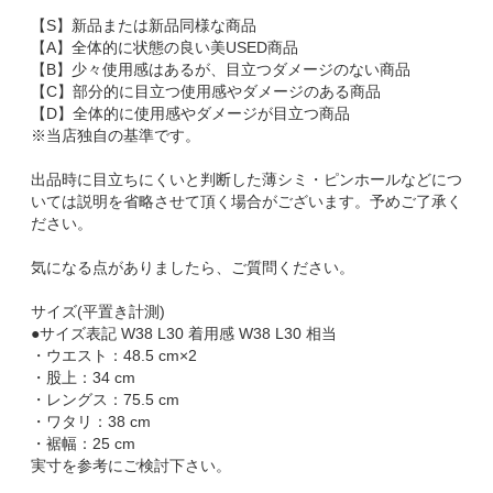
【S】新品または新品同様な商品
【A】全体的に状態の良い美USED商品
【B】少々使用感はあるが、目立つダメージのない商品
【C】部分的に目立つ使用感やダメージのある商品
【D】全体的に使用感やダメージが目立つ商品
※当店独自の基準です。
出品時に目立ちにくいと判断した薄シミ・ピンホールなどにつ
いては説明を省略させて頂く場合がございます。予めご了承く
ださい。
気になる点がありましたら、ご質問ください。
サイズ(平置き計測)
●サイズ表記 W38 L30 着用感 W38 L30 相当
・ウエスト：48.5 cm×2
・股上：34 cm
・レングス：75.5 cm
・ワタリ：38 cm
・裾幅：25 cm
実寸を参考にご検討下さい。