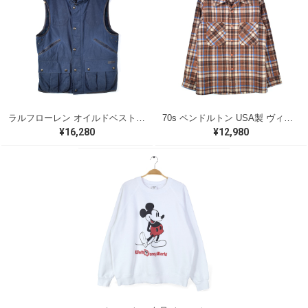
ラルフローレン オイルドベスト パイピング ブラックウォッチ 紺 ネイビー RALPH LAUREN サイズM 古着 @CJ0107
70s ペンドルトン USA製 ヴィンテージウールシャツ オープンカラー 開襟シャツ PENDLETON メンズS 古着 @CA1429
¥16,280
¥12,980