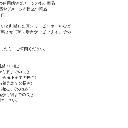
つ使用感やダメージのある商品
感やダメージが目立つ商品
す。
くいと判断した薄シミ・ピンホールなど
省略させて頂く場合がございます。予め
したら、ご質問ください。
感 XL 相当
 （肩から肩までの長さ）
脇下から脇下までの長さ）
肩から袖先までの長さ）
首から袖先までの長さ）
 （首元から裾までの長さ）
討下さい。