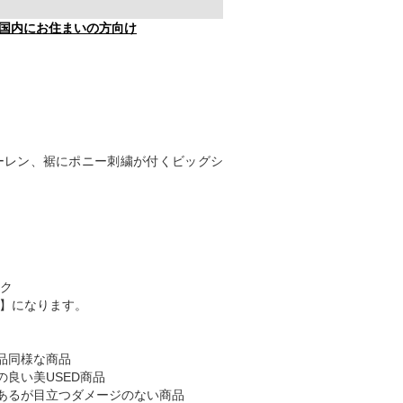
国内にお住まいの方向け
ーレン、裾にポニー刺繍が付くビッグシ
ク
B】になります。
品同様な商品
の良い美USED商品
あるが目立つダメージのない商品