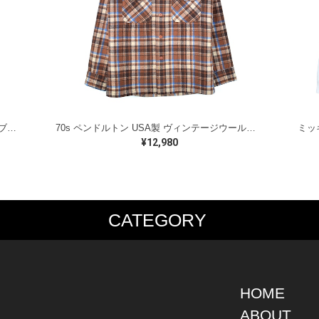
ラルフローレン オイルドベスト パイピング ブラックウォッチ 紺 ネイビー RALPH LAUREN サイズM 古着 @CJ0107
70s ペンドルトン USA製 ヴィンテージウールシャツ オープンカラー 開襟シャツ PENDLETON メンズS 古着 @CA1429
¥12,980
CATEGORY
PS
JACKET
BOTTOMS
SHO
S SHIRT
DENIM
DENIM
BOOT
S SHIRT
LEATHER
MILITARY
DRES
O SHIRT
MILITARY
ALL IN ONE / OVER ALL
SNEA
HOME
AIIAN SHIRT
OUTDOOR
OTHERS
OTHE
ABOUT