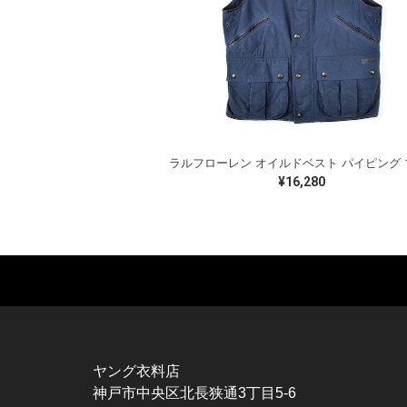
¥16,280
MUSIC TEE
T-SHIRTS
TO
ROCK
MOVIE / TV
L / 
HARD ROCK / METAL
CHARACTER
S / 
HARDCORE / PUNK
MOTORCYCLE
POL
ヤング衣料店
PROGLESSIVE ROCK
CHAMPION
HAW
神戸市中央区北長狭通3丁目5-6