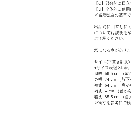
【C】部分的に目立
【D】全体的に使用
※当店独自の基準で
出品時に目立ちに
については説明を
ご了承ください。
気になる点がありま
サイズ(平置き計測)
●サイズ表記 XL 着用
肩幅: 58.5 cm
身幅: 74 cm （
袖丈: 64 cm （
裄丈: -- cm （
着丈: 85.5 cm
※実寸を参考にご検