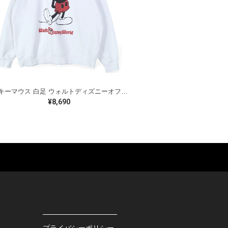
ミッキーマウス 白足 ウォルトディズニーオフィシャル スウェット ホワイト WALT DISNEY WORLD ウォルトディズニーオフィシャル サイズXL相当 古着 CF0995
¥8,690
ES
BAGS
GOODS
S
LEATHER
ROCKITEM
S SHOES
OUTDOOR
HAT / CAP
KER
SPORTS
ACCESSORY
RS
OTHERS
MISC.
プライバシーポリシー