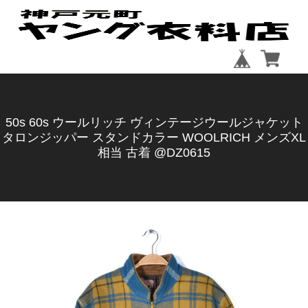
50s 60s ウールリッチ ヴィンテージウールジャケット
タロンジッパー スタンドカラー WOOLRICH メンズXL
相当 古着 @DZ0615