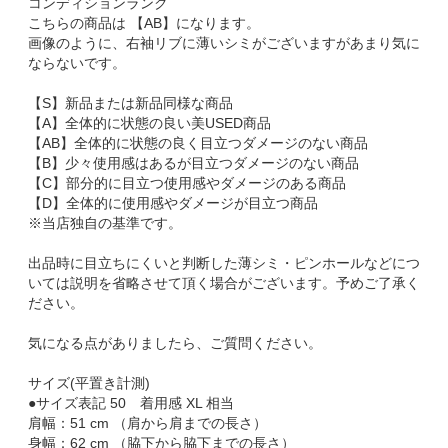
コンディションランク
こちらの商品は 【AB】になります。
画像のように、右袖リブに薄いシミがございますがあまり気に
ならないです。
【S】新品または新品同様な商品
【A】全体的に状態の良い美USED商品
【AB】全体的に状態の良く目立つダメージのない商品
【B】少々使用感はあるが目立つダメージのない商品
【C】部分的に目立つ使用感やダメージのある商品
【D】全体的に使用感やダメージが目立つ商品
※当店独自の基準です。
出品時に目立ちにくいと判断した薄シミ・ピンホールなどにつ
いては説明を省略させて頂く場合がございます。予めご了承く
ださい。
気になる点がありましたら、ご質問ください。
サイズ(平置き計測)
●サイズ表記 50 着用感 XL 相当
肩幅：51 cm （肩から肩までの長さ）
身幅：62 cm （脇下から脇下までの長さ）