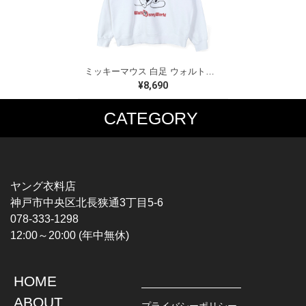
ミッキーマウス 白足 ウォルトディズニーオフィシャル スウェット ホワイト WALT DISNEY WORLD ウォルトディズニーオフィシャル サイズXL相当 古着 CF0995
¥8,690
CATEGORY
MUSIC TEE
T-SHIRTS
ROCK
MOVIE / TV
HARD ROCK / METAL
CHARACTER
HARDCORE / PUNK
MOTORCYCLE
ヤング衣料店
PROGLESSIVE ROCK
CHAMPION
神戸市中央区北長狭通3丁目5-6
POPS
SPORTS
078-333-1298
SOUL / R&B
TANK TOP
12:00～20:00 (年中無休)
ROCK FESTIVAL
OTHERS
MUSIC OTHERS
HOME
TOPS
JACKET
ABOUT
L / S SHIRT
DENIM