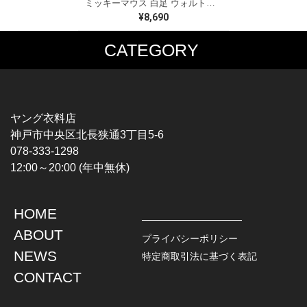
ミッキーマウス 白足 ウォルトディズニーオフィシャル スウェット ホワイト WALT DISNEY WORLD ウォルトディズニーオフィシャル サイズXL相当 古着 CF0995
¥8,690
CATEGORY
MUSIC TEE
T-SHIRTS
ROCK
MOVIE / TV
HARD ROCK / METAL
CHARACTER
HARDCORE / PUNK
MOTORCYCLE
ヤング衣料店
PROGLESSIVE ROCK
CHAMPION
神戸市中央区北長狭通3丁目5-6
POPS
SPORTS
078-333-1298
SOUL / R&B
TANK TOP
12:00～20:00 (年中無休)
ROCK FESTIVAL
OTHERS
MUSIC OTHERS
HOME
TOPS
JACKET
ABOUT
L / S SHIRT
DENIM
プライバシーポリシー
S / S SHIRT
LEATHER
NEWS
特定商取引法に基づく表記
POLO SHIRT
MILITARY
CONTACT
HAWAIIAN SHIRT
OUTDOOR
BOWLING SHIRT
WORK