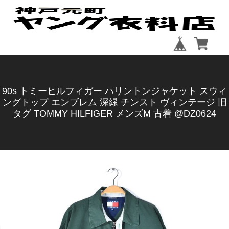
90s トミーヒルフィガー ハリントンジャケット スウィ
ングトップ エンブレム 深緑 チンスト ヴィンテージ 旧
タグ TOMMY HILFIGER メンズM 古着 @DZ0624