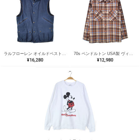
ラルフローレン オイルドベスト パイピング ブラックウォッチ 紺 ネイビー RALPH LAUREN サイズM 古着 @CJ0107
70s ペンドルトン USA製 ヴィンテージウールシャツ オープンカラー 開襟シャツ PENDLETON メンズS 古着 @CA1429
¥16,280
¥12,980