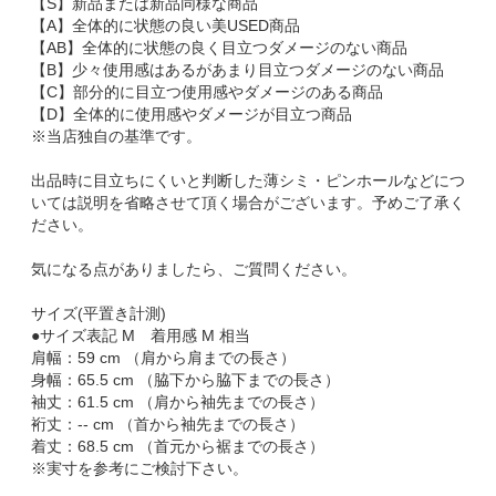
【S】新品または新品同様な商品
【A】全体的に状態の良い美USED商品
【AB】全体的に状態の良く目立つダメージのない商品
【B】少々使用感はあるがあまり目立つダメージのない商品
【C】部分的に目立つ使用感やダメージのある商品
【D】全体的に使用感やダメージが目立つ商品
※当店独自の基準です。
出品時に目立ちにくいと判断した薄シミ・ピンホールなどにつ
いては説明を省略させて頂く場合がございます。予めご了承く
ださい。
気になる点がありましたら、ご質問ください。
サイズ(平置き計測)
●サイズ表記 M 着用感 M 相当
肩幅：59 cm （肩から肩までの長さ）
身幅：65.5 cm （脇下から脇下までの長さ）
袖丈：61.5 cm （肩から袖先までの長さ）
裄丈：-- cm （首から袖先までの長さ）
着丈：68.5 cm （首元から裾までの長さ）
※実寸を参考にご検討下さい。